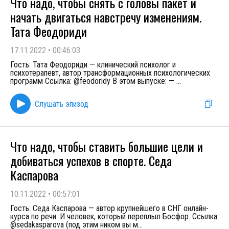
Что надо, чтобы снять с головы пакет и
начать двигаться навстречу изменениям.
Тата Феодориди
17.11.2022
•
00:46:03
Гость: Тата Феодориди — клинический психолог и
психотерапевт, автор трансформационных психологических
программ Ссылка: @feodoridy В этом выпуске: —
...
Слушать эпизод
Что надо, чтобы ставить большие цели и
добиваться успехов в спорте. Седа
Каспарова
10.11.2022
•
00:57:01
Гость: Седа Каспарова — автор крупнейшего в СНГ онлайн-
курса по речи. И человек, который переплыл Босфор. Ссылка:
@sedakasparova (под этим ником вы м
...