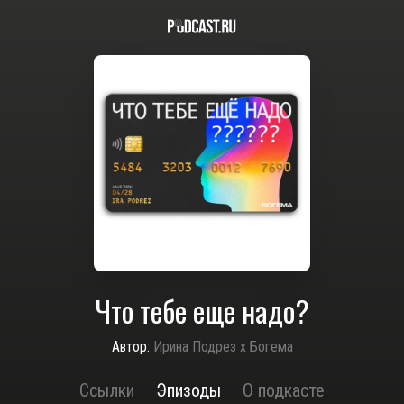
Что тебе еще надо?
Автор:
Ирина Подрез х Богема
Ссылки
Эпизоды
О подкасте