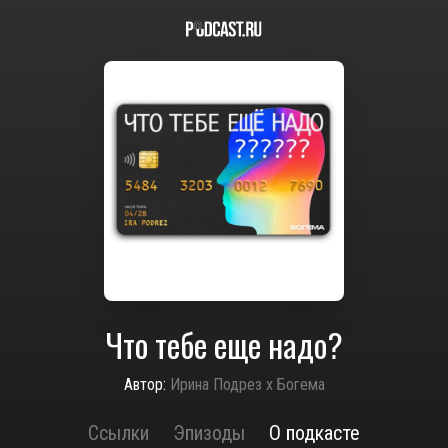
Что тебе еще надо?
Автор:
Ирина Подрез х Богема
Ссылки
Эпизоды
О подкасте