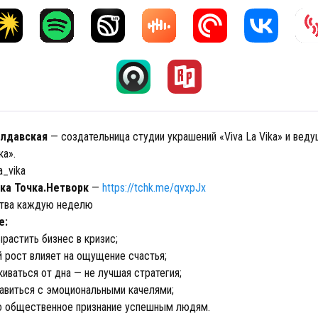
олдавская
— создательница студии украшений «Viva La Vika» и вед
ка».
a_vika
ка Точка.Нетворк
—
https://tchk.me/qvxpJx
ства каждую неделю
е:
растить бизнес в кризис;
й рост влияет на ощущение счастья;
иваться от дна — не лучшая стратегия;
авиться с эмоциональными качелями;
о общественное признание успешным людям.