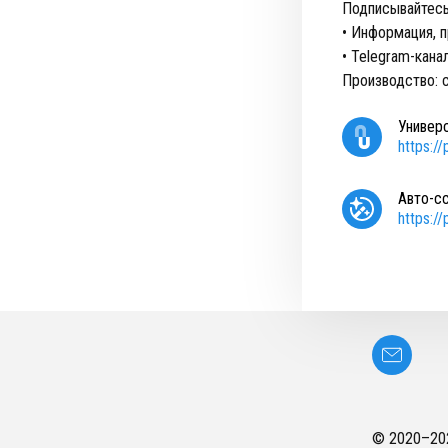
Подписывайтесь
• Информация, п
• Telegram-кана
Производство: 
Универ
https:/
Авто-с
https:/
© 2020–
20