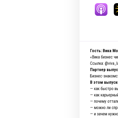
Гость: Вика М
«Вика бизнес чи
Ссылка: @viva_l
Партнер выпус
Бизнес-знаком
В этом выпуск
— как быстро вы
— как карьерны
— почему отталк
— можно ли спр
— и зачем нужн