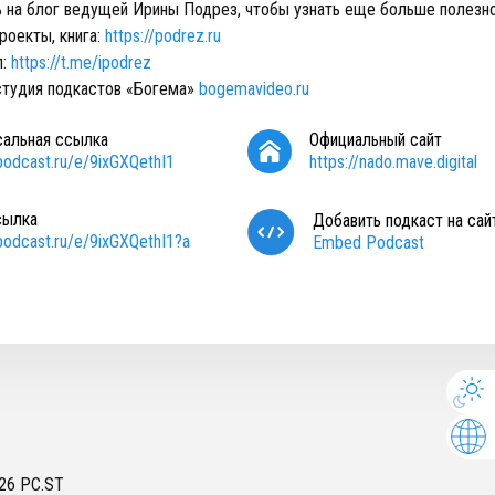
 на блог ведущей Ирины Подрез, чтобы узнать еще больше полезн
роекты, книга:
https://podrez.ru
л:
https://t.me/ipodrez
студия подкастов «Богема»
bogemavideo.ru
сальная ссылка
Официальный сайт
/podcast.ru/e/9ixGXQethI1
https://nado.mave.digital
сылка
Добавить подкаст на сай
/podcast.ru/e/9ixGXQethI1?a
Embed Podcast
26
PC.ST