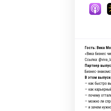
Гость: Вика М
«Вика бизнес чи
Ссылка: @viva_l
Партнер выпус
Бизнес-знаком
В этом выпуск
— как быстро вы
— как карьерны
— почему отталк
— можно ли спр
— и зачем нужн