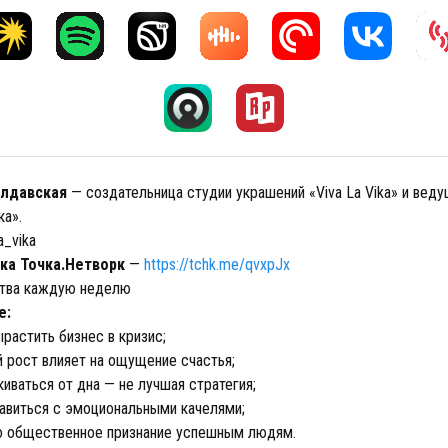
олдавская
— создательница студии украшений «Viva La Vika» и вед
ка».
a_vika
ка Точка.Нетворк
—
https://tchk.me/qvxpJx
ства каждую неделю
е:
растить бизнес в кризис;
й рост влияет на ощущение счастья;
иваться от дна — не лучшая стратегия;
авиться с эмоциональными качелями;
о общественное признание успешным людям.