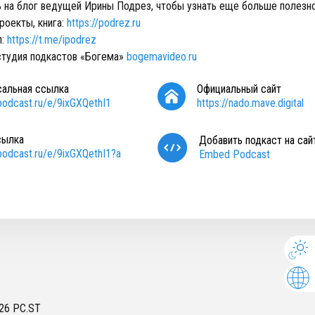
 на блог ведущей Ирины Подрез, чтобы узнать еще больше полезн
роекты, книга:
https://podrez.ru
л:
https://t.me/ipodrez
студия подкастов «Богема»
bogemavideo.ru
сальная ссылка
Официальный сайт
/podcast.ru/e/9ixGXQethI1
https://nado.mave.digital
сылка
Добавить подкаст на сай
/podcast.ru/e/9ixGXQethI1?a
Embed Podcast
26
PC.ST