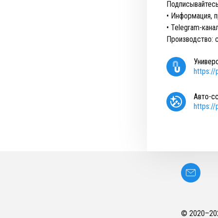
Подписывайтесь
• Информация, п
• Telegram-кана
Производство: 
Универ
https:/
Авто-с
https:/
© 2020–
20