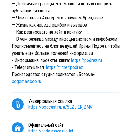
— Движимые границы: что можно и нельзя говорить
публичной личности
— Чем полезно Альтер-эго в личном брендинге
— Жизнь как череда ошибок и выводов
— Как реагировать на хейт и критику
— В чем разница между инфоцыганством и инфобизом
Подписывайтесь на блог ведущей Ирины Подрез, чтобы
узнать еще больше полезной информации.
• Информация, проекты, книга:
https://podrez.ru
• Telegram-канал:
https://t.me/ipodrez
Производство: студия подкастов «Богема»
bogemavideo.ru
Универсальная ссылка
https://podcast.ru/e/5LZJ.ERjZMV
Официальный сайт
https://nado.mave.digital