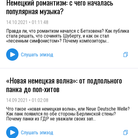
Немецкий романтизм: с чего началась
популярная музыка?
14.10.2021
•
01:11:48
Правда ли, что романтизм начался с Бетховена? Как публика
стала решать, что сочинять Шуберту, и как он стал
«песенным симфонистом»? Почему композиторы
...
Слушать эпизод
«Новая немецкая волна»: от подпольного
панка до поп-хитов
14.09.2021
•
01:02:08
Что такое «новая немецкая волна», или Neue Deutsche Welle?
Как панк появился по обе стороны Берлинской стены?
Почему панки из ГДР не уважали своих зап
...
Слушать эпизод