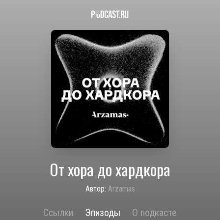
От хора до хардкора
Автор:
Arzamas
Ссылки
Эпизоды
О подкасте