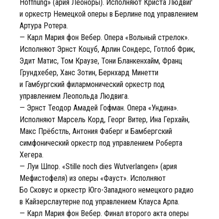
Hoffnung» (ария Леоноры). Исполняют Криста Людвиг
и оркестр Немецкой оперы в Берлине под управлением
Артура Ротера.
— Карл Мария фон Вебер. Опера «Вольный стрелок».
Исполняют Эрнст Коцуб, Арлин Сондерс, Готлоб Фрик,
Эдит Матис, Том Краузе, Тони Бланкенхайм, Франц
Грундхебер, Ханс Зотин, Бернхард Минетти
и Гамбургский филармонический оркестр под
управлением Леопольда Людвига.
— Эрнст Теодор Амадей Гофман. Опера «Ундина».
Исполняют Марсель Корд, Георг Витер, Ина Герхайн,
Макс Прёбстль, Антония Фаберг и Бамбергский
симфонический оркестр под управлением Роберта
Хегера.
— Луи Шпор. «Stille noch dies Wutverlangen» (ария
Мефистофеля) из оперы «Фауст». Исполняют
Бо Сковус и оркестр Юго-Западного немецкого радио
в Кайзерслаутерне под управлением Клауса Арпа.
— Карл Мария фон Вебер. Финал второго акта оперы