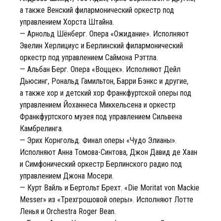
а также Венский филармонический оркестр под
управлением Хорста Штайна.
— Арнольд Шёнберг. Опера «Ожидание». Исполняют
Эвелин Херлициус и Берлинский филармонический
оркестр под управлением Саймона Рэттла.
— Альбан Берг. Опера «Воццек». Исполняют Дейл
Дьюсинг, Рональд Гамильтон, Барри Бэнкс и другие,
а также хор и детский хор Франкфуртской оперы под
управлением Йоханнеса Миккельсена и оркестр
Франкфуртского музея под управлением Сильвена
Камбрелинга.
— Эрих Корнгольд. Финал оперы «Чудо Элианы».
Исполняют Анна Томова-Синтова, Джон Давид де Хаан
и Симфонический оркестр Берлинского радио под
управлением Джона Мосери.
— Курт Вайль и Бертольт Брехт. «Die Moritat von Mackie
Messer» из «Трехгрошовой оперы». Исполняют Лотте
Ленья и Orchestra Roger Bean.