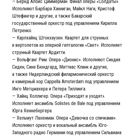
— Бернд Алоис Циммерман. Финал оперы «Солдаты».
Исполняют Барбара Ханниган, Майкл Наги, Кристоф
Штефингер и другие, а также Баварский
государственный оркестр под управлением Кирилла
Петренко.
— Карлхайнц Штокхаузен. Квартет для струнных
и вертолетов из оперной гепталогии «Свет». Исполняет
струнный Квартет Ардитти.
— Вольфганг Рим. Опера «Дионис». Исполняют Синдия
Сиден, Сине Бюндгард, Маттиас Клинк и другие,
а также Нидерландский филармонический оркестр
и камерный хор Cappella Amsterdam под управлением
Инго Метцмахера и Петера Тиллинга.
— Хайнц Холлигер. Опера «Приходят и уходят».
Исполняет ансамбль Solistes de Bale под управлением
Юрга Хеннебергера.
— Хельмут Лахенман. Опера «Девочка со спичками».
Исполняют оркестр и вокальный ансамбль Юго-
Западного радио Германии под управлением Сильвиана