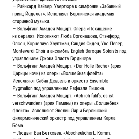
— Райнхард Кайзер. Увертюра к симфонии «Забавный
принц Йоделет». Исполняет Берлинская академия
старинной музыки.
— Вольфганг Амадей Моцарт. Опера «Похищение
из сераля». Исполняют Люба Оргонашова, Стэнфорд
Олсен, Корнелиус Хауптман, Синдия Сиден, Уве Пепер,
Monteverdi Choir и ансамбль English Baroque Soloists под
управлением Джона Элиота Гардинера.
— Вольфганг Амадей Моцарт. «Der Hölle Rache» (ария
Царицы ночи) из оперы «Волшебная флейта».
Исполняют Сабин Девьель и оркестр Ensemble
Pygmalion под управлением Рафаэля Пишона.
— Вольфганг Амадей Моцарт. «Ach ich fühlʼs, es ist
verschwunden» (ария Памины) из оперы «Волшебная
флейта». Исполняют Эвелин Лир и Берлинский
филармонический оркестр под управлением Карла
Бёма.
— Людвиг Ван Бетховен. «Abscheulicher!.. Komm,