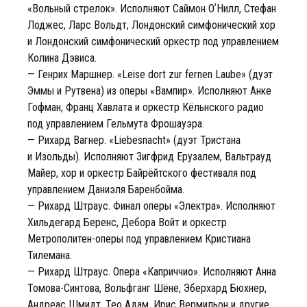
«Вольный стрелок». Исполняют Саймон ОʼНилл, Стефан
Лоджес, Ларс Вольдт, Лондонский симфонический хор
и Лондонский симфонический оркестр под управлением
Колина Дэвиса.
— Генрих Маршнер. «Leise dort zur fernen Laube» (дуэт
Эммы и Рутвена) из оперы «Вампир». Исполняют Анке
Гофман, Франц Хавлата и оркестр Кёльнского радио
под управлением Гельмута Фрошауэра.
— Рихард Вагнер. «Liebesnacht» (дуэт Тристана
и Изольды). Исполняют Зигфрид Ерузалем, Вальтрауд
Майер, хор и оркестр Байрёйтского фестиваля под
управлением Даниэля Баренбойма.
— Рихард Штраус. Финал оперы «Электра». Исполняют
Хильдегард Беренс, Дебора Войт и оркестр
Метрополитен-оперы под управлением Кристиана
Тилемана.
— Рихард Штраус. Опера «Каприччио». Исполняют Анна
Томова-Синтова, Вольфганг Шёне, Эберхард Бюхнер,
Андреас Шмидт, Тео Адам, Ирис Вермильон и другие,