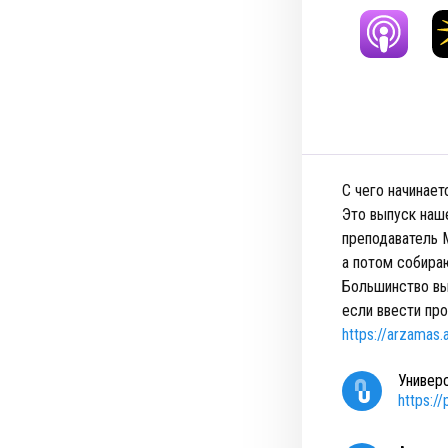
C чего начинает
Это выпуск наш
преподаватель 
а потом собира
Большинство вы
если ввести пр
https://arzama
Универ
https:/