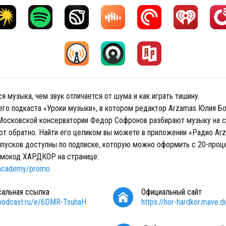
ся музыка, чем звук отличается от шума и как играть тишину.
его подкаста «Уроки музыки», в котором редактор Arzamas Юлия Бо
Московской консерватории Федор Софронов разбирают музыку на с
ют обратно. Найти его целиком вы можете в приложении «Радио Arz
пусков доступны по подписке, которую можно оформить с 20-проце
омокод ХАРДКОР на странице:
s.academy/promo
сальная ссылка
Официальный сайт
/podcast.ru/e/6DMR-TsuhaH
https://hor-hardkor.mave.di