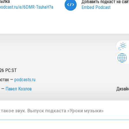
сылка
Добавить подкаст на сай
/podcast.ru/e/6DMR-TsuhaH?a
Embed Podcast
26
PC.ST
астах
—
podcasts.ru
—
Павел Козлов
Дизай
 такое звук. Выпуск подкаста «Уроки музыки»