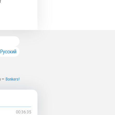
т
Русский
н
—
Bonkers!
00:36:35