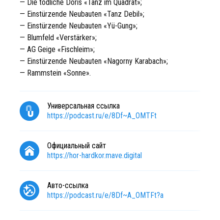
— Die tödliche Doris «Tanz im Quadrat»;
— Einstürzende Neubauten «Tanz Debil»;
— Einstürzende Neubauten «Yü-Gung»;
— Blumfeld «Verstärker»;
— AG Geige «Fischleim»;
— Einstürzende Neubauten «Nagorny Karabach»;
— Rammstein «Sonne».
Универсальная ссылка
https://podcast.ru/e/8Df~A_OMTFt
Официальный сайт
https://hor-hardkor.mave.digital
Авто-ссылка
https://podcast.ru/e/8Df~A_OMTFt?a