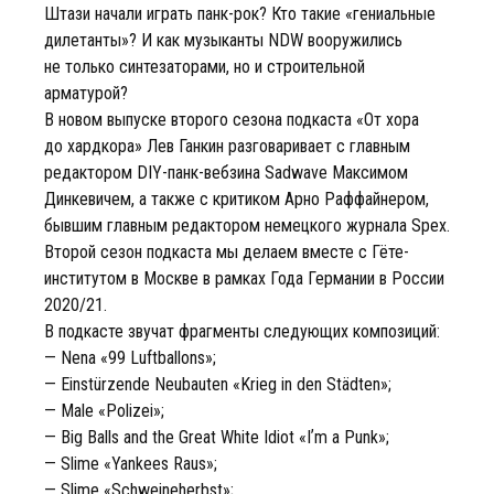
Штази начали играть панк-рок? Кто такие «гениальные
дилетанты»? И как музыканты NDW вооружились
не только синтезаторами, но и строительной
арматурой?
В новом выпуске второго сезона подкаста «От хора
до хардкора» Лев Ганкин разговаривает с главным
редактором DIY-панк-вебзина Sadwave Максимом
Динкевичем, а также с критиком Арно Раффайнером,
бывшим главным редактором немецкого журнала Spex.
Второй сезон подкаста мы делаем вместе с Гёте-
институтом в Москве в рамках Года Германии в России
2020/21.
В подкасте звучат фрагменты следующих композиций:
— Nena «99 Luftballons»;
— Einstürzende Neubauten «Krieg in den Städten»;
— Male «Polizei»;
— Big Balls and the Great White Idiot «Iʼm a Punk»;
— Slime «Yankees Raus»;
— Slime «Schweineherbst»;