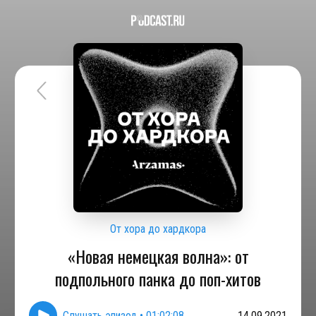
От хора до хардкора
«Новая немецкая волна»: от
подпольного панка до поп-хитов
Слушать эпизод
•
01:02:08
14.09.2021