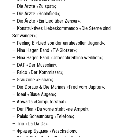
— Die Ärzte «Zu spät»;
— Die Ärzte «Schlaflied»;
— Die Ärzte «Ein Lied über Zensur»;
— Konstruktives Liebeskommando «Die Sterne sind
Schwanger»;
— Feeling B «Lied von der unruhevollen Jugend»;
— Nina Hagen Band «TV-Glotzer»;
— Nina Hagen Band «Unbeschreiblich weiblich»;
— DAF «Der Mussolini»;
— Falco «Der Kommissar»;
— Grauzone «Eisbär»;
— Die Doraus & Die Marinas «Fred vom Jupiter»;
— Ideal «Blaue Augen»;
— Abwärts «Computerstaat»;
— Der Plan «Da vorne steht «ne Ampel»;
— Palais Schaumburg «Telefon»;
— Trio «Da Da Da»;
— Фридер Буцман «Waschsalon»;