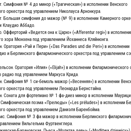
. Симфония № 4 до минор («Трагическая») в исполнении Венского
го оркестра под управлением Николауса Арнонкура.
. Большая симфония до мажор (№ 9) в исполнении Камерного орке
м Клаудио Аббадо.
. Офферторий «Ведется она к Царю» («Afferentur regi») в исполнени
го хора Мюнхена под управлением Йоханнеса Кляйнюнга.
 Оратория «Рай и Пери» («Das Paradies und die Peri») в исполнении
дио и Берлинского филармонического оркестра под управлением с
ьсон. Оратория «Илия» («Elijah») в исполнении Филармонического 
 радио под управлением Маркуса Крида.
. Симфония № 1 си-бемоль мажор («Весенняя») в исполнении Венс
го оркестра под управлением Леонарда Бернстайна.
. Соната для фортепиано № 1 фа-диез минор в исполнении Маурици
 Симфоническая поэма «Прелюды» («Les préludes») в исполнении Б
го оркестра под управлением Даниэля Баренбойма.
мс. Симфония № 3 фа мажор в исполнении Берлинского филармони
правлением Вильгельма Фуртвенглера.
жевская-Барановская. Пьеса «Молитва девы» («Modlitwa dziewicy»)