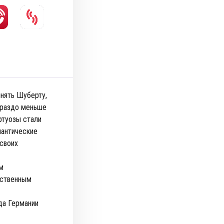
инять Шуберту,
ораздо меньше
ртуозы стали
мантические
 своих
м
ественным
да Германии