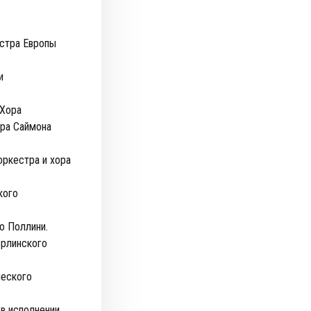
стра Европы
и
 Хора
эра Саймона
оркестра и хора
кого
о Поллини.
ерлинского
ческого
 в исполнении