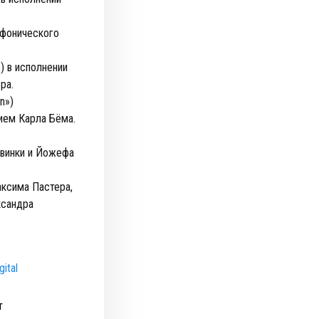
мфонического
) в исполнении
ра.
n»)
ием Карла Бёма.
овинки и Йожефа
аксима Пастера,
ксандра
gital
т