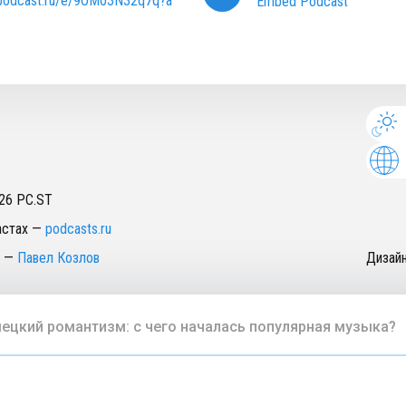
/podcast.ru/e/9OM03N32q7q?a
Embed Podcast
26
PC.ST
астах
—
podcasts.ru
—
Павел Козлов
Дизай
ецкий романтизм: с чего началась популярная музыка?