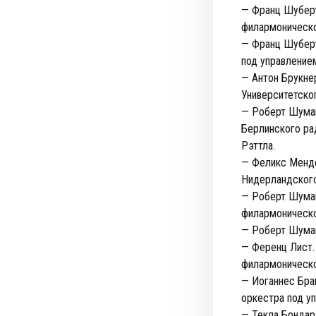
— Франц Шуберт
филармоническо
— Франц Шуберт
под управление
— Антон Брукнер
Университетско
— Роберт Шуман.
Берлинского ра
Рэттла.
— Феликс Мендел
Нидерландского
— Роберт Шуман
филармоническо
— Роберт Шуман
— Ференц Лист.
филармоническо
— Иоганнес Бра
оркестра под у
— Текла Бондар