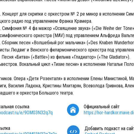
 Концерт для скрипки с оркестром № 2 ре минор в исполнении Си
цкого радио под управлением Франка Крамера.
 Симфония № 4 фа мажор «Освящение звука» («Die Weihe der Töne»
симфонического оркестра (MAV) под управлением Альфреда Вальте
. Сборник песен «Волшебный рог мальчика» («Des Knaben Wunderhor
ристы Людвиг и Венского филармонического оркестра под управлен
Песня «Битва» («Battle») из фильма «Гладиатор» («The Gladiator»).
ьвестров. Вокальный цикл «Тихие песни» в исполнении Натальи Пол
ников. Опера «Дети Розенталя» в исполнении Елены Манистиной, М
иги, Василия Ладюка, Кристины Мхитарян, Всеволода Гривнова, Але
адшего и оркестра Большого театра.
сальная ссылка
Официальный сайт
/podcast.ru/e/9OM03N32q7q
https://hor-hardkor.mave.di
сылка
Добавить подкаст на сай