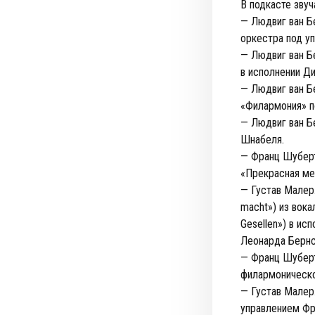
В подкасте зву
— Людвиг ван Б
оркестра под у
— Людвиг ван Бе
в исполнении Д
— Людвиг ван Б
«Филармония» п
— Людвиг ван Бе
Шнабеля.
— Франц Шуберт.
«Прекрасная мел
— Густав Малер
macht») из вока
Gesellen») в и
Леонарда Бернс
— Франц Шуберт
филармоническо
— Густав Малер
управлением Фр