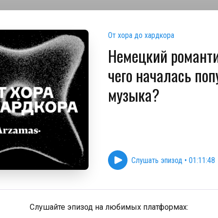
От хора до хардкора
Немецкий романти
чего началась по
музыка?
Слушать эпизод
•
01:11:48
Слушайте эпизод на любимых платформах: