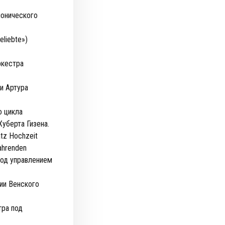
монического
liebte»)
ркестра
ии Артура
о цикла
Хуберта Гизена.
tz Hochzeit
ahrenden
под управлением
ии Венского
тра под