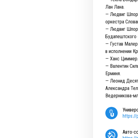
Лан Лана.
— Людвиг Шпор.
оркестра Слова
— Людвиг Шпор.
Будапештского 
— Густав Малер
в исполнении К
— Ханс Циммер. 
— Валентин Сил
Ерминя.
— Леонид Десят
Александра Тел
Ведерникова-мл
Универ
https:/
Авто-с