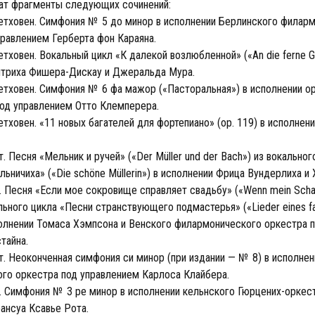
чат фрагменты следующих сочинений:
етховен. Симфония № 5 до минор в исполнении Берлинского филар
правлением Герберта фон Караяна.
тховен. Вокальный цикл «К далекой возлюбленной» («An die ferne Ge
итриха Фишера-Дискау и Джеральда Мура.
етховен. Симфония № 6 фа мажор («Пасторальная») в исполнении о
од управлением Отто Клемперера.
тховен. «11 новых багателей для фортепиано» (op. 119) в исполнен
 Песня «Мельник и ручей» («Der Müller und der Bach») из вокальног
ьничиха» («Die schöne Müllerin») в исполнении Фрица Вундерлиха и 
. Песня «Если мое сокровище справляет свадьбу» («Wenn mein Scha
льного цикла «Песни странствующего подмастерья» («Lieder eines f
сполнении Томаса Хэмпсона и Венского филармонического оркестра 
тайна.
. Неоконченная симфония си минор (при издании — № 8) в исполнен
го оркестра под управлением Карлоса Клайбера.
. Симфония № 3 ре минор в исполнении кельнского Гюрцених-оркес
ансуа Ксавье Рота.