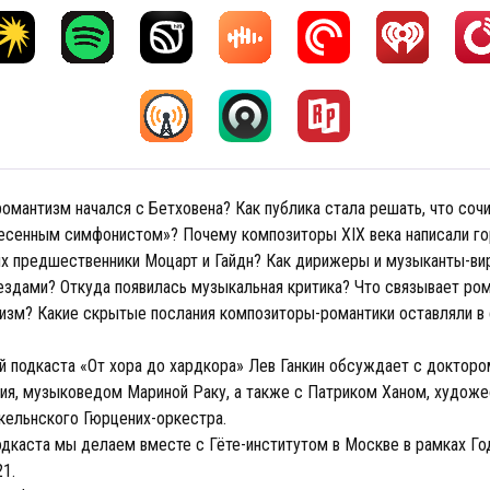
романтизм начался с Бетховена? Как публика стала решать, что соч
«песенным симфонистом»? Почему композиторы XIX века написали г
их предшественники Моцарт и Гайдн? Как дирижеры и музыканты-ви
ездами? Откуда появилась музыкальная критика? Что связывает ро
лизм? Какие скрытые послания композиторы-романтики оставляли в
й подкаста «От хора до хардкора» Лев Ганкин обсуждает с докторо
ия, музыковедом Мариной Раку, а также с Патриком Ханом, худож
кельнского Гюрцених-оркестра.
одкаста мы делаем вместе с Гёте-институтом в Москве в рамках Го
1.