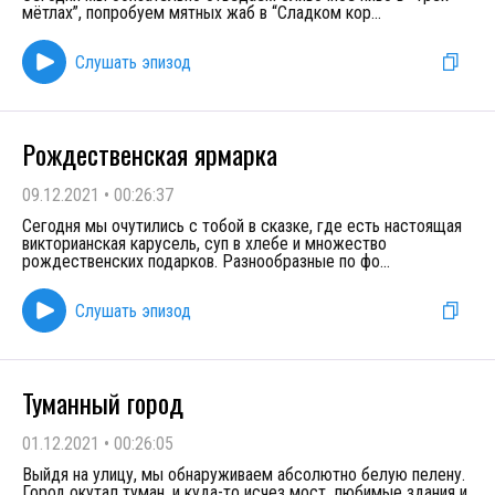
мётлах”, попробуем мятных жаб в “Сладком кор
...
Слушать эпизод
Рождественская ярмарка
09.12.2021
•
00:26:37
Сегодня мы очутились с тобой в сказке, где есть настоящая
викторианская карусель, суп в хлебе и множество
рождественских подарков. Разнообразные по фо
...
Слушать эпизод
Туманный город
01.12.2021
•
00:26:05
Выйдя на улицу, мы обнаруживаем абсолютно белую пелену.
Город окутал туман, и куда-то исчез мост, любимые здания и