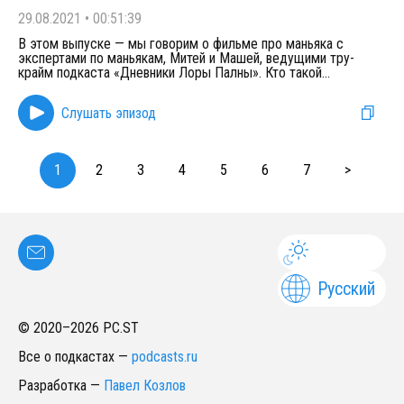
29.08.2021
•
00:51:39
В этом выпуске — мы говорим о фильме про маньяка с
экспертами по маньякам, Митей и Машей, ведущими тру-
крайм подкаста «Дневники Лоры Палны». Кто такой
...
Слушать эпизод
1
2
3
4
5
6
7
>
Русский
© 2020–
2026
PC.ST
Все о подкастах
—
podcasts.ru
Разработка
—
Павел Козлов