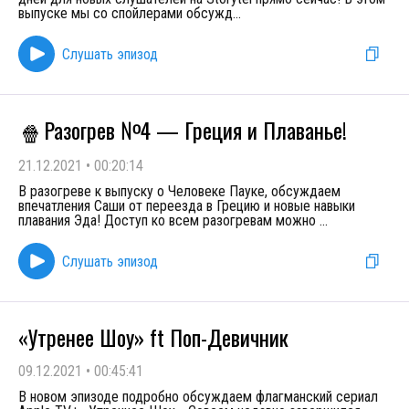
выпуске мы со спойлерами обсужд
...
Слушать эпизод
Разогрев №4 — Греция и Плаванье!
🍿
21.12.2021
•
00:20:14
В разогреве к выпуску о Человеке Пауке, обсуждаем
впечатления Саши от переезда в Грецию и новые навыки
плавания Эда! Доступ ко всем разогревам можно
...
Слушать эпизод
«Утренее Шоу» ft Поп-Девичник
09.12.2021
•
00:45:41
В новом эпизоде подробно обсуждаем флагманский сериал