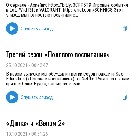
О сериале «Аркейн»: https://bit.ly/3CFP5T9 Игровые события
в LoL, Wild Rift и VALORANT: https://riot.com/3GHHtC8 Этот
эпизод мы полностью посвятили с
...
Слушать эпизод
Третий сезон «Полового воспитания»
25.10.2021
•
00:42:47
В новом выпуске мы обсудили третий сезон подкаста Sex
Education («Половое воспитание») от Netflix. Ругать его к нам
пришла Саша Рудко, соосновательни
...
Слушать эпизод
«Дюна» и «Веном 2»
10.10.2021
•
00:51:26