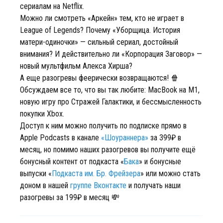
сериалам на Netflix.
Можно ли смотреть «Аркейн» тем, кто не играет в
League of Legends? Почему «Уборщица. История
матери-одиночки» — сильный сериал, достойный
внимания? И действительно ли «Корпорация Заговор» —
новый мультфильм Алекса Хирша?
А еще разогревы феерически возвращаются! 🍿
Обсуждаем все то, что вы так любите: MacBook на M1,
новую игру про Стражей Галактики, и бессмысленность
покупки Xbox.
Доступ к ним можно получить по подписке прямо в
Apple Podcasts в канале
«Шоураннера»
за 399₽ в
месяц, но помимо наших разогревов вы получите ещё
бонусный контент от подкаста «
Бака
» и бонусные
выпуски «
Подкаста им. Бр. Фрейзера
» или можно стать
доном в нашей
группе Вконтакте
и получать наши
разогревы за 199₽ в месяц 💸