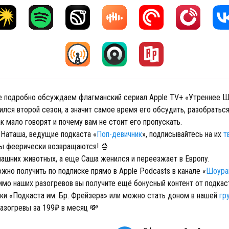
е подробно обсуждаем флагманский сериал Apple TV+ «Утреннее Ш
лся второй сезон, а значит самое время его обсудить, разобраться
к мало говорят и почему вам не стоит его пропускать.
 Наташа, ведущие подкаста «
Поп-девичник
», подписывайтесь на их
т
ы феерически возвращаются! 🍿
шних животных, а еще Саша женился и переезжает в Европу.
жно получить по подписке прямо в Apple Podcasts в канале «
Шоура
имо наших разогревов вы получите ещё бонусный контент от подкас
ки «Подкаста им. Бр. Фрейзера» или можно стать доном в нашей
гр
разогревы за 199₽ в месяц 💸