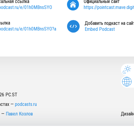
сальная ссылка
Официальный сайт
/podcast.ru/e/01h0MBnsSYO
https://pointcast.mave.digit
сылка
Добавить подкаст на сай
/podcast.ru/e/01h0MBnsSYO?a
Embed Podcast
26
PC.ST
астах
—
podcasts.ru
—
Павел Козлов
Дизай