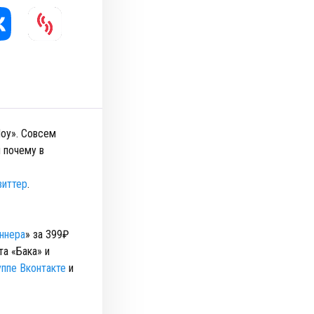
оу». Совсем
 почему в
виттер
.
ннера
» за 399₽
та «Бака» и
уппе Вконтакте
и