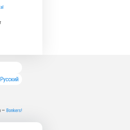
al
т
Русский
н
—
Bonkers!