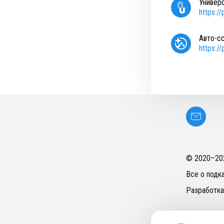
Универ
https:/
Авто-с
https:/
© 2020–
20
Все о подк
Разработка