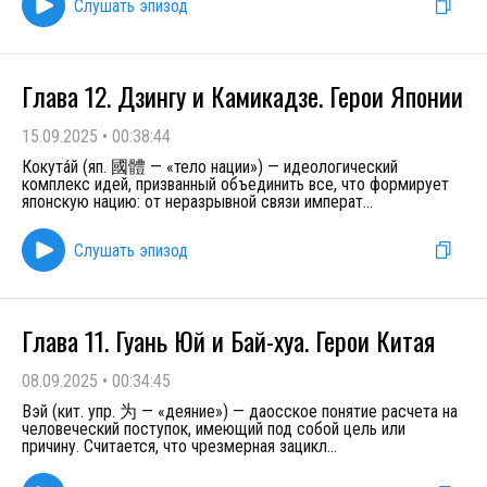
Слушать эпизод
Глава 12. Дзингу и Камикадзе. Герои Японии
15.09.2025
•
00:38:44
Кокута́й (яп. 國體 — «тело нации») — идеологический
комплекс идей, призванный объединить все, что формирует
японскую нацию: от неразрывной связи императ
...
Слушать эпизод
Глава 11. Гуань Юй и Бай-хуа. Герои Китая
08.09.2025
•
00:34:45
Вэй (кит. упр. 为 — «деяние») — даосское понятие расчета на
человеческий поступок, имеющий под собой цель или
причину. Считается, что чрезмерная зацикл
...