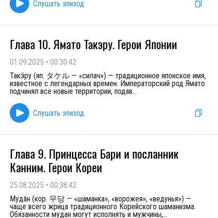
Слушать эпизод
Глава 10. Ямато Такэру. Герои Японии
01.09.2025
•
00:30:42
Такэ́ру (яп. タケル — «силач») — традиционное японское имя,
известное с легендарных времен. Императорский род Ямато
подчинял все новые территории, подав
...
Слушать эпизод
Глава 9. Принцесса Бари и посланник
Канним. Герои Кореи
25.08.2025
•
00:38:42
Муда́н (кор. 무당 — «шаманка», «ворожея», «ведунья») —
чаще всего жрица традиционного Корейского шаманизма.
Обязанности мудан могут исполнять и мужчины,
...