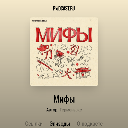
Мифы
Автор:
Терменвокс
Ссылки
Эпизоды
О подкасте