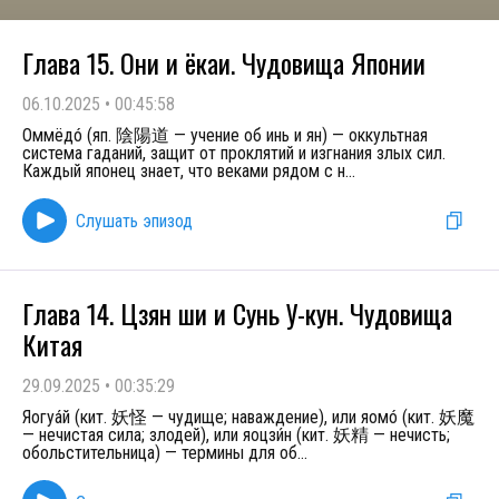
Глава 15. Они и ёкаи. Чудовища Японии
06.10.2025
•
00:45:58
Оммёдó (яп. 陰陽道 — учение об инь и ян) — оккультная
система гаданий, защит от проклятий и изгнания злых сил.
Каждый японец знает, что веками рядом с н
...
Слушать эпизод
Глава 14. Цзян ши и Сунь У-кун. Чудовища
Китая
29.09.2025
•
00:35:29
Яогуа́й (кит. 妖怪 — чудище; наваждение), или яомó (кит. 妖魔
— нечистая сила; злодей), или яоцзи́н (кит. 妖精 — нечисть;
обольстительница) — термины для об
...