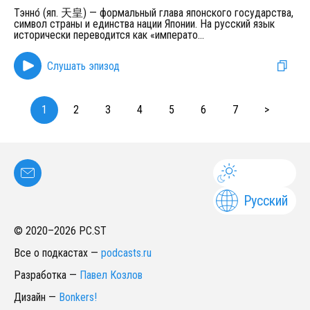
Тэнно́ (яп. 天皇) — формальный глава японского государства,
символ страны и единства нации Японии. На русский язык
исторически переводится как «императо
...
Слушать эпизод
1
2
3
4
5
6
7
>
Русский
© 2020–
2026
PC.ST
Все о подкастах
—
podcasts.ru
Разработка
—
Павел Козлов
Дизайн
—
Bonkers!