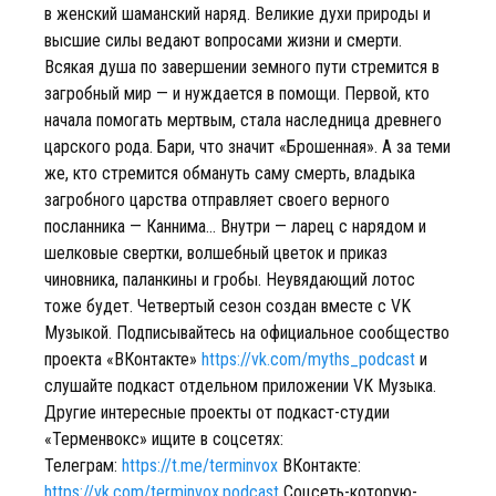
в женский шаманский наряд. Великие духи природы и
высшие силы ведают вопросами жизни и смерти.
Всякая душа по завершении земного пути стремится в
загробный мир — и нуждается в помощи. Первой, кто
начала помогать мертвым, стала наследница древнего
царского рода. Бари, что значит «Брошенная». А за теми
же, кто стремится обмануть саму смерть, владыка
загробного царства отправляет своего верного
посланника — Каннима… Внутри — ларец с нарядом и
шелковые свертки, волшебный цветок и приказ
чиновника, паланкины и гробы. Неувядающий лотос
тоже будет. Четвертый сезон создан вместе с VK
Музыкой. Подписывайтесь на официальное сообщество
проекта «ВКонтакте»
https://vk.com/myths_podcast
и
слушайте подкаст отдельном приложении VK Музыка.
Другие интересные проекты от подкаст-студии
«Терменвокс» ищите в соцсетях:
Телеграм:
https://t.me/terminvox
ВКонтакте:
https://vk.com/terminvox.podcast
Соцсеть-которую-