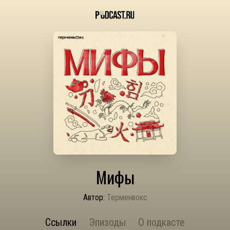
Мифы
Автор:
Терменвокс
Ссылки
Эпизоды
О подкасте