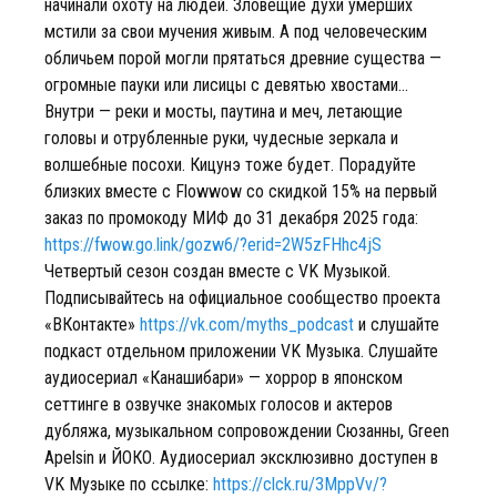
начинали охоту на людей. Зловещие духи умерших
мстили за свои мучения живым. А под человеческим
обличьем порой могли прятаться древние существа —
огромные пауки или лисицы с девятью хвостами…
Внутри — реки и мосты, паутина и меч, летающие
головы и отрубленные руки, чудесные зеркала и
волшебные посохи. Кицунэ тоже будет. Порадуйте
близких вместе с Flowwow со скидкой 15% на первый
заказ по промокоду МИФ до 31 декабря 2025 года:
https://fwow.go.link/gozw6/?erid=2W5zFHhc4jS
Четвертый сезон создан вместе с VK Музыкой.
Подписывайтесь на официальное сообщество проекта
«ВКонтакте»
https://vk.com/myths_podcast
и слушайте
подкаст отдельном приложении VK Музыка. Слушайте
аудиосериал «Канашибари» — хоррор в японском
сеттинге в озвучке знакомых голосов и актеров
дубляжа, музыкальном сопровождении Сюзанны, Green
Apelsin и ЙОКО. Аудиосериал эксклюзивно доступен в
VK Музыке по ссылке:
https://clck.ru/3MppVv/?