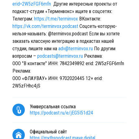
erid=2W5zFGF6mfn
Другие интересные проекты от
подкаст-студии «Терменвокс» ищите в соцсетях:
Телеграм:
https://t.me/terminvox
ВКонтакте:
https://vk.com/terminvox.podcast
Соцсеть-которую-
нельзя-называть: @terminvox.podcast Если вы хотите
заказать классную интеграцию в подкастах нашей
студии, пишите нам на
adv@terminvox.ru
По другим
вопросам –
podcasts@terminvox.ru
Реклама:
ООО "В контакте" ИНН: 7842349892 erid: 2W5zFGF6mfn
Реклама:
ООО «ФЛАУВАУ» ИНН:
9702020445 12
+ erid:
2W5zFHhc4jS
Универсальная ссылка
https://podcast.ru/e/jEG5I51d24
Официальный сайт
https://mythspodcast.mave.digital