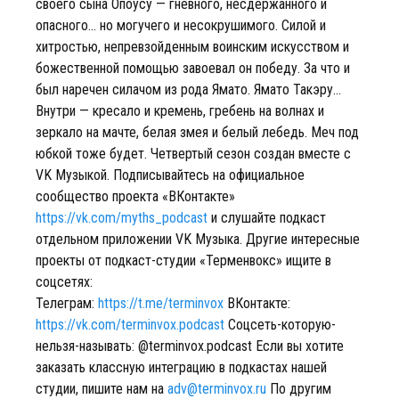
своего сына Опоусу — гневного, несдержанного и
опасного… но могучего и несокрушимого. Силой и
хитростью, непревзойденным воинским искусством и
божественной помощью завоевал он победу. За что и
был наречен силачом из рода Ямато. Ямато Такэру…
Внутри — кресало и кремень, гребень на волнах и
зеркало на мачте, белая змея и белый лебедь. Меч под
юбкой тоже будет. Четвертый сезон создан вместе с
VK Музыкой. Подписывайтесь на официальное
сообщество проекта «ВКонтакте»
https://vk.com/myths_podcast
и слушайте подкаст
отдельном приложении VK Музыка. Другие интересные
проекты от подкаст-студии «Терменвокс» ищите в
соцсетях:
Телеграм:
https://t.me/terminvox
ВКонтакте:
https://vk.com/terminvox.podcast
Соцсеть-которую-
нельзя-называть: @terminvox.podcast Если вы хотите
заказать классную интеграцию в подкастах нашей
студии, пишите нам на
adv@terminvox.ru
По другим