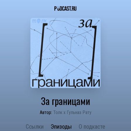
За границами
Автор:
Толк х Гульназ Рату
Ссылки
Эпизоды
О подкасте