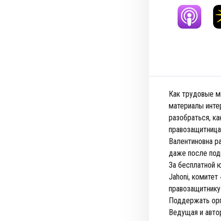
Как трудовые ми
материалы инте
разобраться, ка
правозащитница
Валентиновна ра
даже после под
За бесплатной 
Jahoni, комите
правозащитнику
Поддержать орг
Ведущая и автор