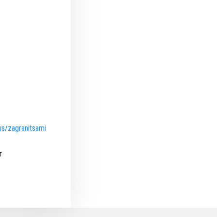
ws/zagranitsami
т