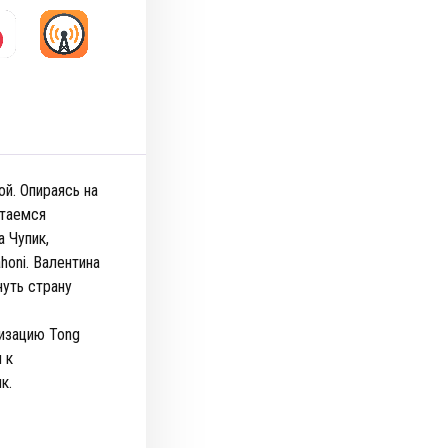
й. Опираясь на
ытаемся
а Чупик,
honi. Валентина
нуть страну
изацию Tong
 к
ик.