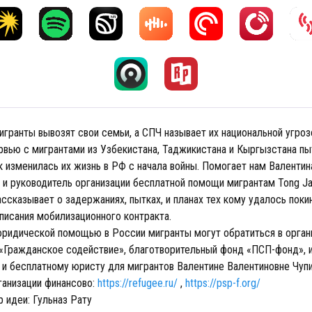
гранты вывозят свои семьи, а СПЧ называет их национальной угрозо
рвью с мигрантами из Узбекистана, Таджикистана и Кыргызстана п
к изменилась их жизнь в РФ с начала войны. Помогает нам Валентин
 и руководитель организации бесплатной помощи мигрантам Tong Ja
ссказывает о задержаниях, пытках, и планах тех кому удалось поки
писания мобилизационного контракта.
юридической помощью в России мигранты могут обратиться в орган
т «Гражданское содействие», благотворительный фонд «ПСП-фонд», и
 и бесплатному юристу для мигрантов Валентине Валентиновне Чуп
анизации финансово:
https://refugee.ru/
,
https://psp-f.org/
 идеи: Гульназ Рату