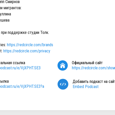
ипп Смирнов
и мигрантов:
туллина
еушева
 при поддержке студии Толк.
ries:
https://redcircle.com/brands
t:
https://redcircle.com/privacy
сальная ссылка
Официальный сайт
/podcast.ru/e/VjXPHT.SE3
https://redcircle.com/sho
сылка
Добавить подкаст на сай
/podcast.ru/e/VjXPHT.SE3?a
Embed Podcast