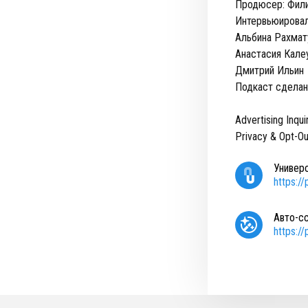
Продюсер: Фил
Интервьюировал
Альбина Рахма
Анастасия Кал
Дмитрий Ильин
Подкаст сделан
Advertising Inqui
Privacy & Opt-Ou
Универ
https:/
Авто-с
https:/