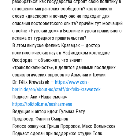
разобраться: как государства строят свою политику в
отношении мигрантских сообществ? как возникло
слово «диаспора» и почему оно не подходит для
описания постсоветского опыта? причём тут молчащий
о войне «Русский дом» в Берлине и уроки правильного
ислама от турецкого правительства?
В этом выпуске Феликс Кравацэк — доктор
политилогических наук в Нафилдском колледже
Оксфорда — объясняет, что значит
«транслокальность», и делится данными последних
социологических опросов из Армении и Грузии.
Dr. Félix Krawatzek —
https://www.zois-
berlin.de/en/about-us/staff/dr-felix-krawatzek
Подкаст Ани «Наша смена»
https://tolktolk.me/nashasmena
Ведущая и автор идеи: Гульназ Рату
Продюсер: Филипп Смирнов
Голоса озвкучки: Гриша Пророков, Макс Волынсков
Подкаст сделан при поддержке студии Толк.