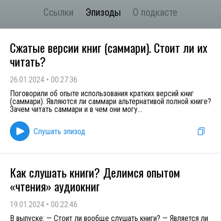
Ссылки
Эпизоды
О подкасте
Сжатые версии книг (саммари). Стоит ли их
читать?
26.01.2024
•
00:27:36
Поговорили об опыте использования кратких версий книг
(саммари). Являются ли саммари альтернативой полной книге?
Зачем читать саммари и в чем они могу
...
Слушать эпизод
Как слушать книги? Делимся опытом
«чтения» аудиокниг
19.01.2024
•
00:22:46
В выпуске: — Стоит ли вообще слушать книги? — Является ли