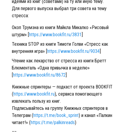
идеями из книг (советами) на ту или иную тему.
Для первого выпуска выбрал три совета на тему
стресса:
Окоп Трумэна из книги Майкла Микалко «Рисовый
штурм» [
https://www.bookfit.ru/3831
]
Техника STOP из книги Тимоти Голви «Стресс как
внутренняя игра» [
https://www.bookfit.ru/9034
]
Чтение как лекарство от стресса из книги Бретт
Блюменталь «Одна привычка в неделю»
[
https://www.bookfit.ru/8672
]
Книжные спринтеры — подкаст от проекта BOOKFIT
(
https://www.bookfit.ru
), сервиса помогающего
извлекать пользу из книг.
Подписывайтесь на группу Книжных спринтеров в
Телеграм (
https://t.me/book_sprint
) и канал «Палкин
читает!» (
https://t.me/palkinreads
)
__