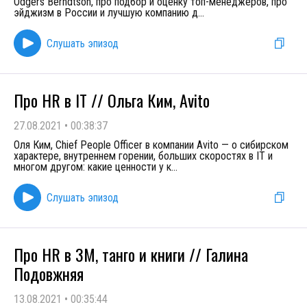
Odgers Berndtson, про подбор и оценку топ-менеджеров, про
эйджизм в России и лучшую компанию д
...
Слушать эпизод
Про HR в IT // Ольга Ким, Avito
27.08.2021
•
00:38:37
Оля Ким, Chief People Officer в компании Avito — о сибирском
характере, внутреннем горении, больших скоростях в IT и
многом другом: какие ценности у к
...
Слушать эпизод
Про HR в 3М, танго и книги // Галина
Подовжняя
13.08.2021
•
00:35:44