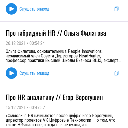
Слушать эпизод
Про гибридный HR // Ольга Филатова
26.12.2021
•
00:54:24
Ольга Филатова, основательница People Innovations,
независимый член Совета Директоров HeadHunter,
профессор практики Высшей Школы Бизнеса ВШЭ, эксперт
...
Слушать эпизод
Про HR-аналитику // Егор Ворогушин
15.12.2021
•
00:47:57
«Смыслы в HR начинаются после цифр»: Егор Ворогушин,
директор проектов VK Цифровые Технологии — о том, что
такое HR-аналитика, когда она не нужна, а в
...