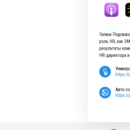
Галина Подовжн
роль HR, как 3
результаты ком
HR-директора и
Универ
https:/
Авто-с
https:/