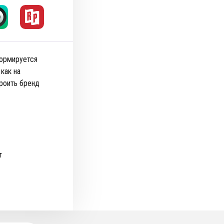
формируется
как на
троить бренд
т