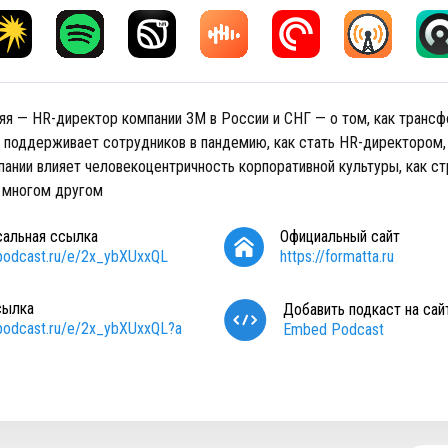
яя — HR-директор компании 3М в России и СНГ — о том, как транс
М поддерживает сотрудников в пандемию, как стать HR-директором, 
пании влияет человекоцентричность корпоративной культуры, как с
 многом другом
сальная ссылка
Официальный сайт
/podcast.ru/e/2x_ybXUxxQL
https://formatta.ru
сылка
Добавить подкаст на сай
/podcast.ru/e/2x_ybXUxxQL?a
Embed Podcast