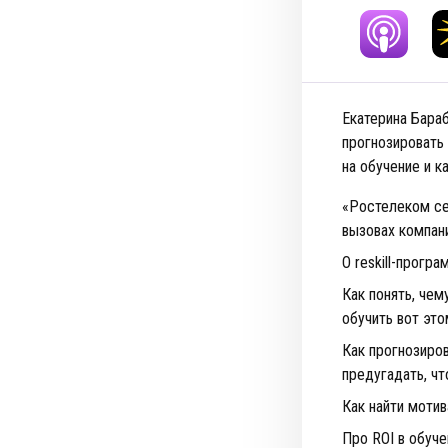
Екатерина Бараб
прогнозировать
на обучение и к
«Ростелеком се
вызовах компан
О reskill-прог
Как понять, чем
обучить вот это
Как прогнозиро
предугадать, чт
Как найти мотив
Про ROI в обуче