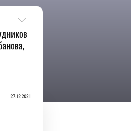
удников
банова,
27.12.2021