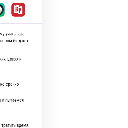
у учить, как
изнесом бюджет
ях, целях и
жно срочно
ы и пытаемся
т тратить время