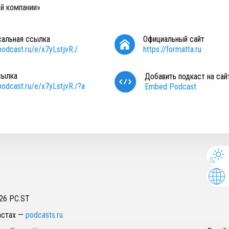
ой компании»
сальная ссылка
Официальный сайт
/podcast.ru/e/x7yLstjvR./
https://formatta.ru
сылка
Добавить подкаст на сай
/podcast.ru/e/x7yLstjvR./?a
Embed Podcast
26
PC.ST
астах
—
podcasts.ru