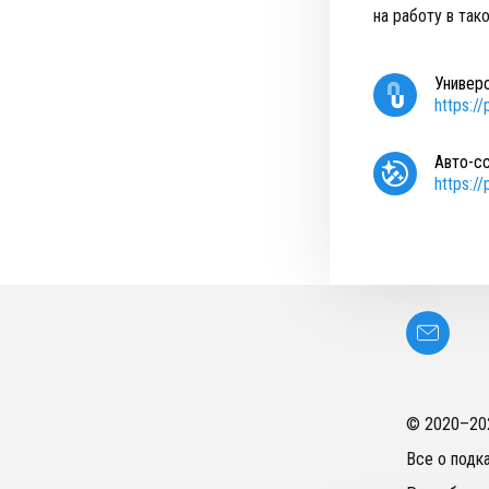
на работу в так
Универ
https:/
Авто-с
https:/
© 2020–
20
Все о подк