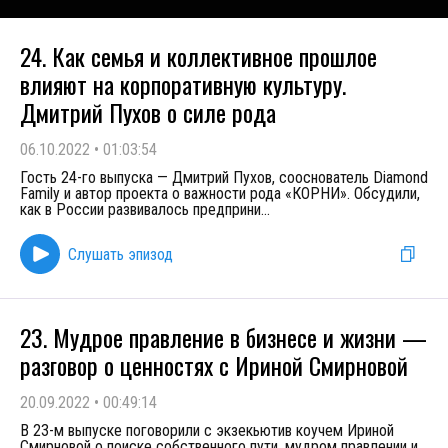
24. Как семья и коллективное прошлое
влияют на корпоративную культуру.
Дмитрий Пухов о силе рода
06.10.2022
•
01:03:54
Гость 24-го выпуска — Дмитрий Пухов, сооснователь Diamond
Family и автор проекта о важности рода «КОРНИ». Обсудили,
как в России развивалось предприни
...
Слушать эпизод
23. Мудрое правление в бизнесе и жизни —
разговор о ценностях с Ириной Смирновой
20.09.2022
•
00:49:14
В 23-м выпуске поговорили с экзекьютив коучем Ириной
Смирновой о поиске собственного пути, мудром правлении и