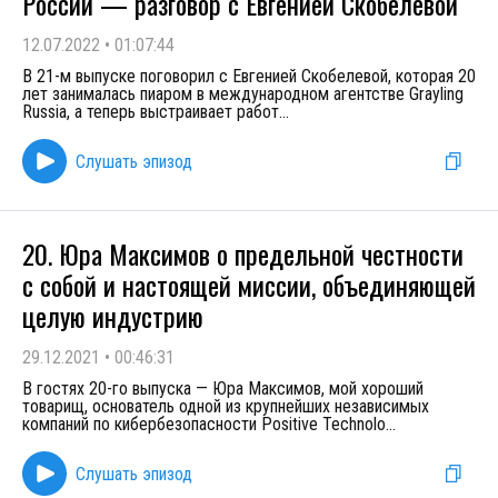
России — разговор с Евгенией Скобелевой
12.07.2022
•
01:07:44
В 21-м выпуске поговорил с Евгенией Скобелевой, которая 20
лет занималась пиаром в международном агентстве Grayling
Russia, а теперь выстраивает работ
...
Слушать эпизод
20. Юра Максимов о предельной честности
с собой и настоящей миссии, объединяющей
целую индустрию
29.12.2021
•
00:46:31
В гостях 20-го выпуска — Юра Максимов, мой хороший
товарищ, основатель одной из крупнейших независимых
компаний по кибербезопасности Positive Technolo
...
Слушать эпизод