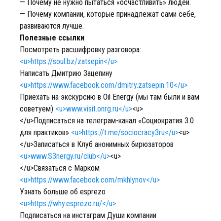
— Почему не нужно пытаться «осчастливить» людей.
— Почему компании, которые принадлежат сами себе,
развиваются лучше.
Полезные ссылки
Посмотреть расшифровку разговора:
<u>https://soul.bz/zatsepin</u>
Написать Дмитрию Зацепину
<u>https://www.facebook.com/dmitry.zatsepin.10</u>
Приехать на экскурсию в Oil Energy (мы там были и вам
советуем)
<u>www.visit.onrg.ru</u>
<u>
</u>Подписаться на телеграм-канал «Социократия 3.0
для практиков»
<u>https://t.me/sociocracy3ru</u>
<u>
</u>Записаться в Клуб анонимных бирюзаторов
<u>www.S3nergy.ru/club</u>
<u>
</u>Связаться с Марком
<u>https://www.facebook.com/mkhlynov</u>
Узнать больше об esprezo
<u>https://why.esprezo.ru/</u>
Подписаться на инстаграм Души компании