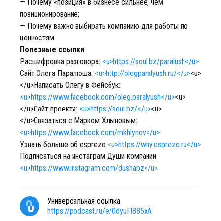
— Почему «позиция» в бизнесе сильнее, чем
позиционирование;
— Почему важно выбирать компанию для работы по
ценностям.
Полезные ссылки
Расшифровка разговора:
<u>https://soul.bz/paralush</u>
Сайт Олега Паралюша:
<u>http://olegparalyush.ru/</u>
<u>
</u>Написать Олегу в Фейсбук:
<u>https://www.facebook.com/oleg.paralyush</u>
<u>
</u>Сайт проекта:
<u>https://soul.bz/</u>
<u>
</u>Связаться с Марком Хлыновым:
<u>https://www.facebook.com/mkhlynov</u>
Узнать больше об esprezo
<u>https://why.esprezo.ru</u>
Подписаться на инстаграм Души компании
<u>https://www.instagram.com/dushabz</u>
Универсальная ссылка
https://podcast.ru/e/0dyuFl885xA