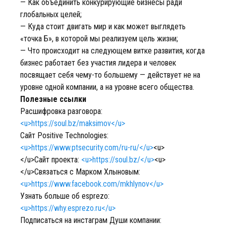
— Как объединить конкурирующие бизнесы ради
глобальных целей;
— Куда стоит двигать мир и как может выглядеть
«точка Б», в которой мы реализуем цель жизни;
— Что происходит на следующем витке развития, когда
бизнес работает без участия лидера и человек
посвящает себя чему-то большему — действует не на
уровне одной компании, а на уровне всего общества.
Полезные ссылки
Расшифровка разговора:
<u>https://soul.bz/maksimov</u>
Сайт Positive Technologies:
<u>https://www.ptsecurity.com/ru-ru/</u>
<u>
</u>Сайт проекта:
<u>https://soul.bz/</u>
<u>
</u>Связаться с Марком Хлыновым:
<u>https://www.facebook.com/mkhlynov</u>
Узнать больше об esprezo:
<u>https://why.esprezo.ru</u>
Подписаться на инстаграм Души компании: