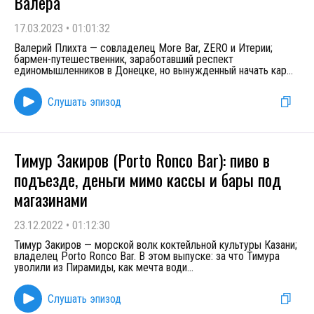
Валера
17.03.2023
•
01:01:32
Валерий Плихта — совладелец More Bar, ZERO и Итерии;
бармен-путешественник, заработавший респект
единомышленников в Донецке, но вынужденный начать кар
...
Слушать эпизод
Тимур Закиров (Porto Ronco Bar): пиво в
подъезде, деньги мимо кассы и бары под
магазинами
23.12.2022
•
01:12:30
Тимур Закиров — морской волк коктейльной культуры Казани;
владелец Porto Ronco Bar. В этом выпуске: за что Тимура
уволили из Пирамиды, как мечта води
...
Слушать эпизод