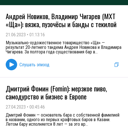
Андрей Новиков, Владимир Чигарев (МХТ
«‎Ща»‎): вязка, пузочёсы и банды с текилой
21.06.2023
•
01:13:16
Музыкально-художественное товарищество «‎Ща»‎ —
результат 20-летнего тандема Андрея Новикова и Владимира
Чигарева. За полтора года существования бар в
...
Слушать эпизод
Дмитрий Фомин (Fomin): мерзкое пиво,
самодурство и бизнес в Европе
27.04.2023
•
00:45:46
Дмитрий Фомин — основатель бара с собственной фамилией
в названии, одного из первых крафтовых баров в Казани.
Летом бару исполняется 8 лет — за это вр
...