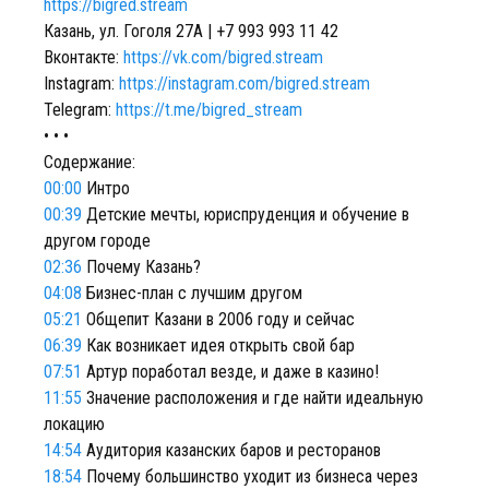
https://bigred.stream
Казань, ул. Гоголя 27А |
+7 993 993 11 42
Вконтакте:
https://vk.com/bigred.stream
Instagram:
https://instagram.com/bigred.stream
Telegram:
https://t.me/bigred_stream
• • •
Содержание:
00:00
Интро
00:39
Детские мечты, юриспруденция и обучение в
другом городе
02:36
Почему Казань?
04:08
Бизнес-план с лучшим другом
05:21
Общепит Казани в 2006 году и сейчас
06:39
Как возникает идея открыть свой бар
07:51
Артур поработал везде, и даже в казино!
11:55
Значение расположения и где найти идеальную
локацию
14:54
Аудитория казанских баров и ресторанов
18:54
Почему большинство уходит из бизнеса через