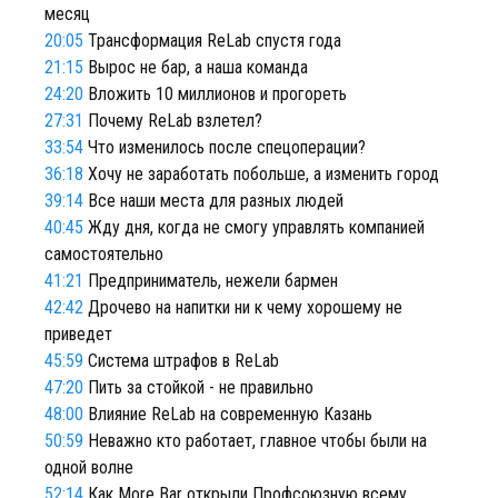
месяц
20:05
Трансформация ReLab спустя года
21:15
Вырос не бар, а наша команда
24:20
Вложить 10 миллионов и прогореть
27:31
Почему ReLab взлетел?
33:54
Что изменилось после спецоперации?
36:18
Хочу не заработать побольше, а изменить город
39:14
Все наши места для разных людей
40:45
Жду дня, когда не смогу управлять компанией
самостоятельно
41:21
Предприниматель, нежели бармен
42:42
Дрочево на напитки ни к чему хорошему не
приведет
45:59
Система штрафов в ReLab
47:20
Пить за стойкой - не правильно
48:00
Влияние ReLab на современную Казань
50:59
Неважно кто работает, главное чтобы были на
одной волне
52:14
Как More Bar открыли Профсоюзную всему