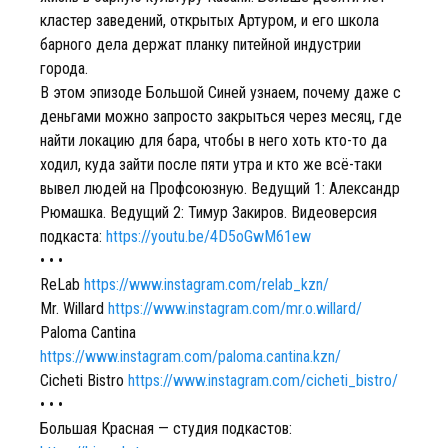
кластер заведений, открытых Артуром, и его школа
барного дела держат планку питейной индустрии
города.
В этом эпизоде Большой Синей узнаем, почему даже с
деньгами можно запросто закрыться через месяц, где
найти локацию для бара, чтобы в него хоть кто-то да
ходил, куда зайти после пяти утра и кто же всё-таки
вывел людей на Профсоюзную. Ведущий 1: Александр
Рюмашка. Ведущий 2: Тимур Закиров. Видеоверсия
подкаста:
https://youtu.be/4D5oGwM61ew
• • •
ReLab
https://www.instagram.com/relab_kzn/
Mr. Willard
https://www.instagram.com/mr.o.willard/
Paloma Cantina
https://www.instagram.com/paloma.cantina.kzn/
Cicheti Bistro
https://www.instagram.com/cicheti_bistro/
• • •
Большая Красная — cтудия подкастов: