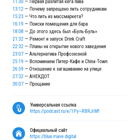
11:30
— Первая разлитая кега пива
13:12
— Почему запрещено пить сотрудникам
15:23
— Что пить из массмаркета?
16:19
— Поиски помещения для бара
18:08
— До этого здесь был «Буль-Буль»
21:32
— Ремонт и запуск Drink Craft
22:32
— Планы на открытие нового заведения
23:07
— Альтернатива Профсоюзной
25:19
— Вспоминаем Питер-Кафе и China-Town
26:59
— Отношение к загашиванию на улице
27:32
— АНЕКДОТ
30:07
— Прощание
Универсальная ссылка
https://podcast.ru/e/1Py~RBRJrMf
Официальный сайт
https://blue.mave.digital