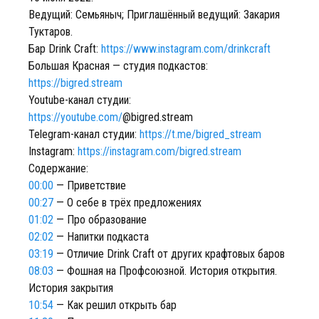
Ведущий: Семьяныч; Приглашённый ведущий: Закария
Туктаров.
Бар Drink Craft:
https://www.instagram.com/drinkcraft
Большая Красная — cтудия подкастов:
https://bigred.stream
Youtube-канал студии:
https://youtube.com/
@bigred.stream
Telegram-канал студии:
https://t.me/bigred_stream
Instagram:
https://instagram.com/bigred.stream
Содержание:
00:00
— Приветствие
00:27
— О себе в трёх предложениях
01:02
— Про образование
02:02
— Напитки подкаста
03:19
— Отличие Drink Craft от других крафтовых баров
08:03
— Фошная на Профсоюзной. История открытия.
История закрытия
10:54
— Как решил открыть бар