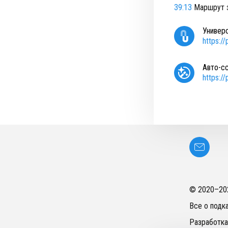
39:13
Маршрут з
Универ
https:/
Авто-с
https:/
© 2020–
20
Все о подк
Разработка