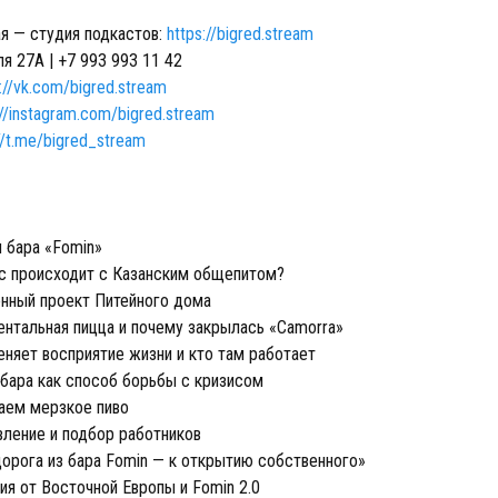
я — cтудия подкастов:
https://bigred.stream
ля 27А |
+7 993 993 11 42
://vk.com/bigred.stream
://instagram.com/bigred.stream
//t.me/bigred_stream
бара «‎Fomin‎»‎
с происходит с Казанским общепитом?
ный проект Питейного дома
тальная пицца и почему закрылась «‎Camorra»‎
няет восприятие жизни и кто там работает
бара как способ борьбы с кризисом
ем мерзкое пиво
ление и подбор работников
орога из бара Fomin‎ — к открытию собственного»‎
я от Восточной Европы и Fomin 2.0