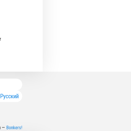
т
Русский
н
—
Bonkers!