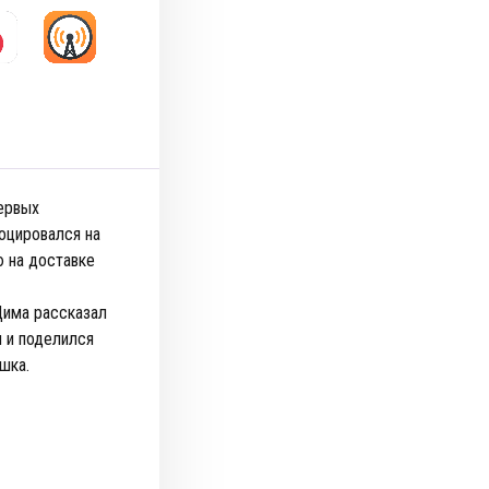
первых
лоцировался на
 на доставке
Дима рассказал
м и поделился
шка.