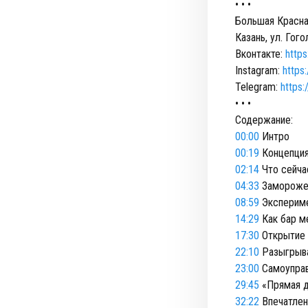
• • •
Большая Красна
Казань, ул. Гого
Вконтакте:
https
Instagram:
https
Telegram:
https:
• • •
Содержание:
00:00
Интро
00:19
Концепция 
02:14
Что сейча
04:33
Заморожен
08:59
Эксперимен
14:29
Как бар ме
17:30
Открытие 
22:10
Разыгрыва
23:00
Самоуправ
29:45
«‎Прямая д
32:22
Впечатлени