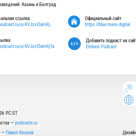
аведений: Казань и Белград
сальная ссылка
Официальный сайт
/podcast.ru/e/4VJzvI3amRj
https://blue.mave.digital
сылка
Добавить подкаст на сай
/podcast.ru/e/4VJzvI3amRj?a
Embed Podcast
26
PC.ST
астах
—
podcasts.ru
—
Павел Козлов
Дизай