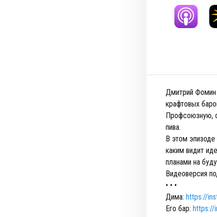
Дмитрий Фомин 
крафтовых баров
Профсоюзную, о
пива.
В этом эпизоде
каким видит ид
планами на буд
Видеоверсия по
• • •
Дима:
https://i
Его бар:
https:/