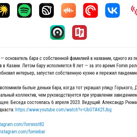
— основатель бара с собственной фамилией в названии, одного из 
 в Казани. Летом бару исполняется 8 лет — за это время Fomin ре
бновил интерьер, запустил собственную кухню и пережил пандемию
 вспомнили былые деньки бара, когда тот украшал улицу Горького, 
еальный коллектив, чем руководствуется при управлении заведение
ущее. Беседа состоялась 6 апреля 2023. Ведущий: Александр Рюма
дкаста:
https://www.youtube.com/watch?v=UbOTAK2fJbg
nstagram.com/fominist82
/instagram.com/fominbar