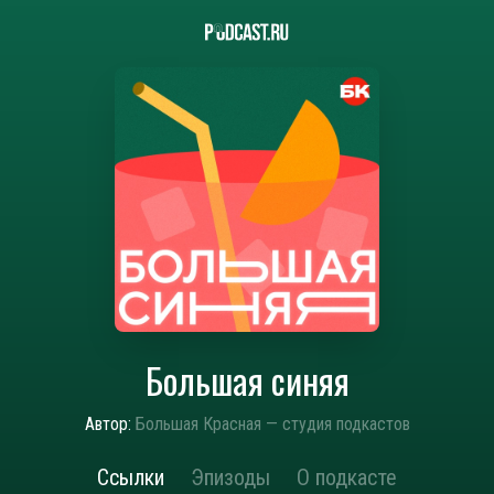
Большая синяя
Автор:
Большая Красная — студия подкастов
Ссылки
Эпизоды
О подкасте