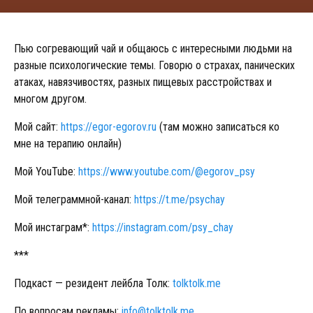
Пью согревающий чай и общаюсь с интересными людьми на
разные психологические темы. Говорю о страхах, панических
атаках, навязчивостях, разных пищевых расстройствах и
многом другом.
Мой сайт:
https://egor-egorov.ru
(там можно записаться ко
мне на терапию онлайн)
Мой YouTube:
https://www.youtube.com/@egorov_psy
Мой телеграммной-канал:
https://t.me/psychay
Мой инстаграм*:
https://instagram.com/psy_chay
***
Подкаст — резидент лейбла Толк:
tolktolk.me
По вопросам рекламы:
info@tolktolk.me