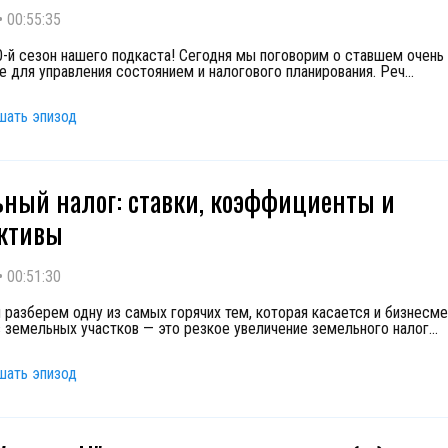
•
00:55:35
0-й сезон нашего подкаста! Сегодня мы поговорим о ставшем очень
е для управления состоянием и налогового планирования. Реч
...
шать эпизод
ный налог: ставки, коэффициенты и
ктивы
•
00:51:30
 разберем одну из самых горячих тем, которая касается и бизнесме
 земельных участков — это резкое увеличение земельного налог
...
шать эпизод