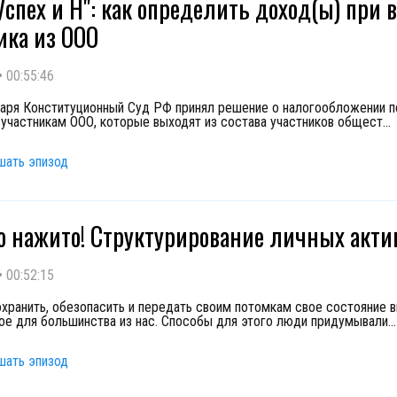
Успех и Н": как определить доход(ы) при 
ика из ООО
•
00:55:46
варя Конституционный Суд РФ принял решение о налогообложении 
участникам ООО, которые выходят из состава участников общест
...
шать эпизод
то нажито! Структурирование личных акти
•
00:52:15
хранить, обезопасить и передать своим потомкам свое состояние 
ое для большинства из нас. Способы для этого люди придумывали
...
шать эпизод