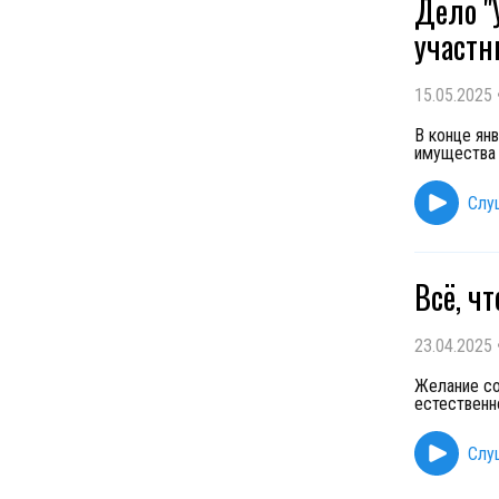
Дело "
участн
15.05.2025
В конце ян
имущества 
Слу
Всё, ч
23.04.2025
Желание со
естественн
Слу