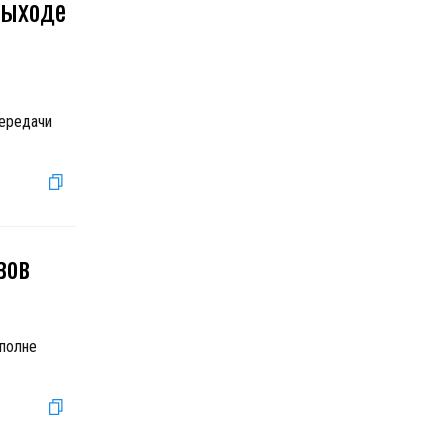
выходе
передачи
вов
вполне