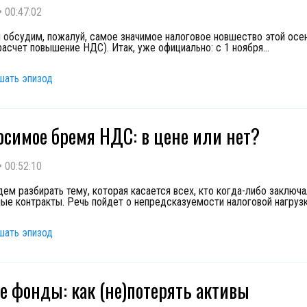
•
00:47:02
 обсудим, пожалуй, самое значимое налоговое новшество этой осен
 расчет повышение НДС). Итак, уже официально: с 1 ноября
...
шать эпизод
симое бремя НДС: в цене или нет?
•
00:52:10
дем разбирать тему, которая касается всех, кто когда-либо заключ
ые контракты. Речь пойдет о непредсказуемости налоговой нагруз
шать эпизод
 фонды: как (не)потерять активы