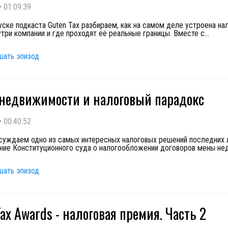
•
01:09:39
уске подкаста Guten Tax разбираем, как на самом деле устроена на
утри компании и где проходят её реальные границы. Вместе с
...
шать эпизод
недвижимости и налоговый парадокс
•
00:40:52
суждаем одно из самых интересных налоговых решений последних 
ние Конституционного суда о налогообложении договоров мены не
шать эпизод
Tax Awards - налоговая премия. Часть 2