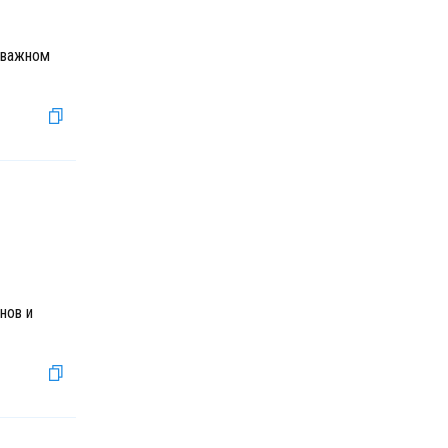
 важном
нов и