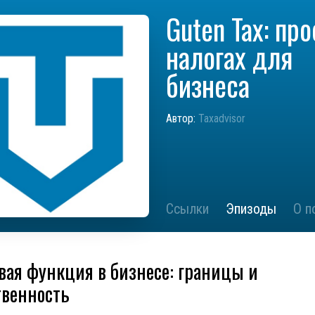
Guten Tax: про
налогах для
бизнеса
Автор:
Taxadvisor
Ссылки
Эпизоды
О п
вая функция в бизнесе: границы и
твенность