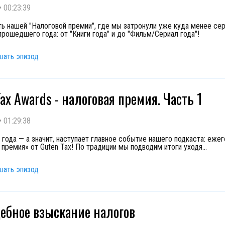
•
00:23:39
ть нашей "Налоговой премии", где мы затронули уже куда менее се
прошедшего года: от "Книги года" и до "Фильм/Сериал года"!
шать эпизод
Tax Awards - налоговая премия. Часть 1
•
01:29:38
 года — а значит, наступает главное событие нашего подкаста: еже
 премия» от Guten Tax! По традиции мы подводим итоги уходя
...
шать эпизод
ебное взыскание налогов