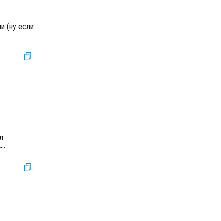
и (ну если
ал
к
...