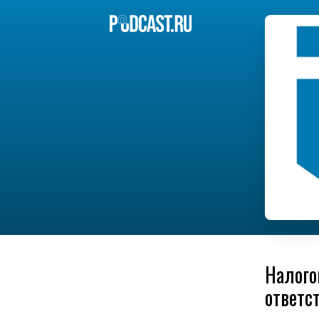
Налого
ответс