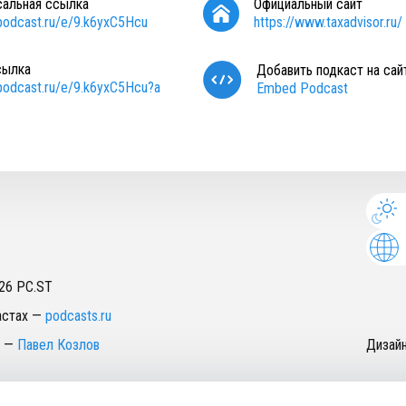
сальная ссылка
Официальный сайт
/podcast.ru/e/9.k6yxC5Hcu
https://www.taxadvisor.ru/
сылка
Добавить подкаст на сай
/podcast.ru/e/9.k6yxC5Hcu?a
Embed Podcast
26
PC.ST
астах
—
podcasts.ru
—
Павел Козлов
Дизай