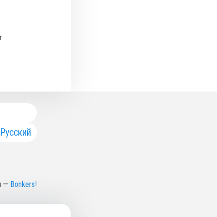
т
Русский
н
—
Bonkers!