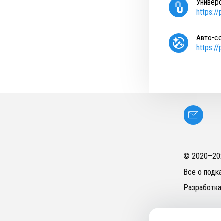
Универ
https:/
Авто-с
https:/
© 2020–
20
Все о подк
Разработка