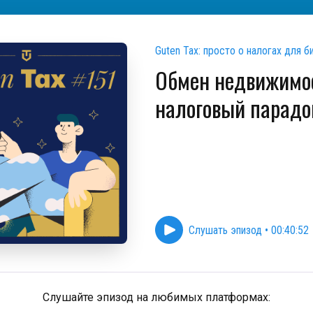
Guten Tax: просто о налогах для б
Обмен недвижимо
налоговый парадо
Слушать эпизод
•
00:40:52
Слушайте эпизод на любимых платформах: