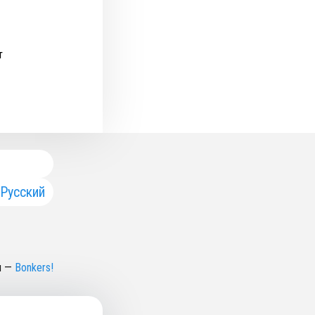
т
Русский
н
—
Bonkers!