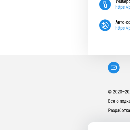
Универ
https:/
Авто-с
https:/
© 2020–
20
Все о подк
Разработка