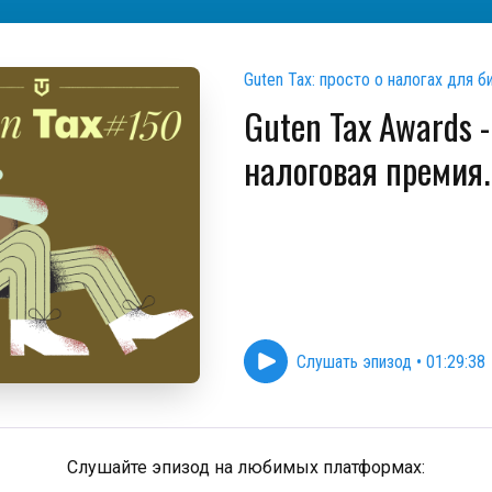
Guten Tax: просто о налогах для б
Guten Tax Awards -
налоговая премия.
Слушать эпизод
•
01:29:38
Слушайте эпизод на любимых платформах: