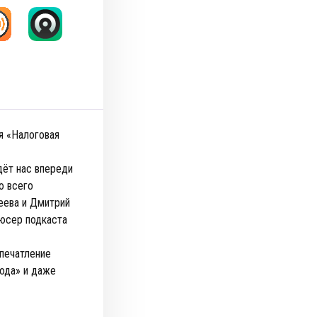
я «Налоговая
дёт нас впереди
ю всего
еева и Дмитрий
дюсер подкаста
Впечатление
года» и даже