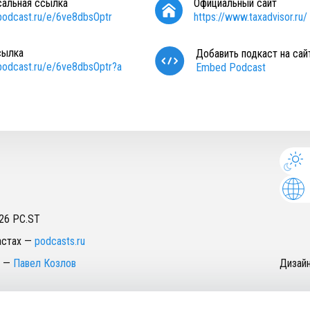
сальная ссылка
Официальный сайт
/podcast.ru/e/6ve8dbsOptr
https://www.taxadvisor.ru/
сылка
Добавить подкаст на сай
/podcast.ru/e/6ve8dbsOptr?a
Embed Podcast
26
PC.ST
астах
—
podcasts.ru
—
Павел Козлов
Дизай