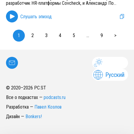
разработчик HR-платформы Covcheck, и Александр По
...
Слушать эпизод
1
2
3
4
5
...
9
>
Русский
© 2020–
2026
PC.ST
Все о подкастах
—
podcasts.ru
Разработка
—
Павел Козлов
Дизайн
—
Bonkers!