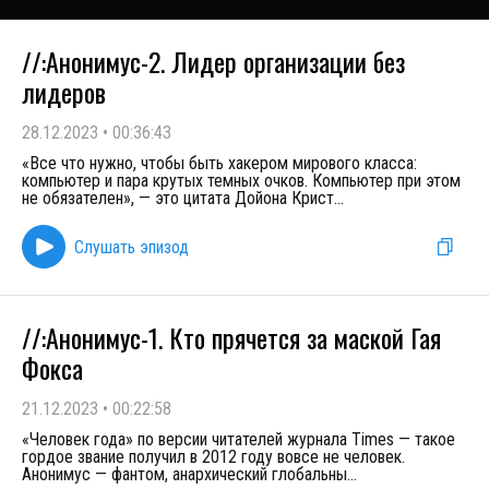
//:Анонимус-2. Лидер организации без
лидеров
28.12.2023
•
00:36:43
«Все что нужно, чтобы быть хакером мирового класса:
компьютер и пара крутых темных очков. Компьютер при этом
не обязателен», — это цитата Дойона Крист
...
Слушать эпизод
//:Анонимус-1. Кто прячется за маской Гая
Фокса
21.12.2023
•
00:22:58
«Человек года» по версии читателей журнала Times — такое
гордое звание получил в 2012 году вовсе не человек.
Анонимус — фантом, анархический глобальны
...