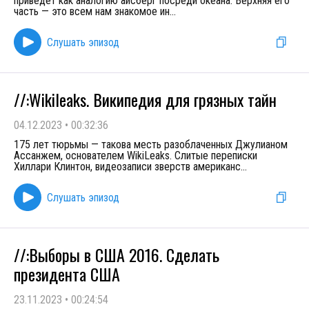
приведет как аналогию айсберг посреди океана. Верхняя его
часть — это всем нам знакомое ин
...
Слушать эпизод
//:Wikileaks. Википедия для грязных тайн
04.12.2023
•
00:32:36
175 лет тюрьмы — такова месть разоблаченных Джулианом
Ассанжем, основателем WikiLeaks. Слитые переписки
Хиллари Клинтон, видеозаписи зверств американс
...
Слушать эпизод
//:Выборы в США 2016. Сделать
президента США
23.11.2023
•
00:24:54