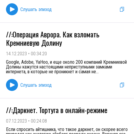
Слушать эпизод
//:Операция Аврора. Как взломать
Кремниевую Долину
14.12.2023
•
00:34:20
Google, Adobe, YaHoo, и еще около 200 компаний Кремниевой
Долины кажутся настоящими неприступными замками
интернета, в которые не проникнет и самая не
...
Слушать эпизод
//:Даркнет. Тортуга в онлайн-режиме
07.12.2023
•
00:24:08
Если спросить айтишника, что такое даркнет, он скорее всего