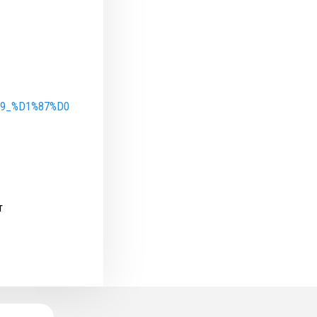
%B9_%D1%87%D0
т