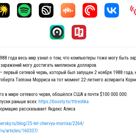
988 года весь мир узнал о том, что компьютеры тоже могу быть за
х заражений могу достигать миллионов долларов.
 первый сетевой червь, который был запущен 2 ноября 1988 года, н
Роберта Тэппэна Морриса на тот момент 22-летнего аспиранта Корн
го в мире сетевого червя, обошёлся США в почти $100 000 000.
пуски раньше всех:
https://boosty.to/tttreshka
ормацию рассказывает Яндекс Алиса
ersky.ru/blog/25-let-chervyu-morrisa/2264/
/ru/articles/160337/