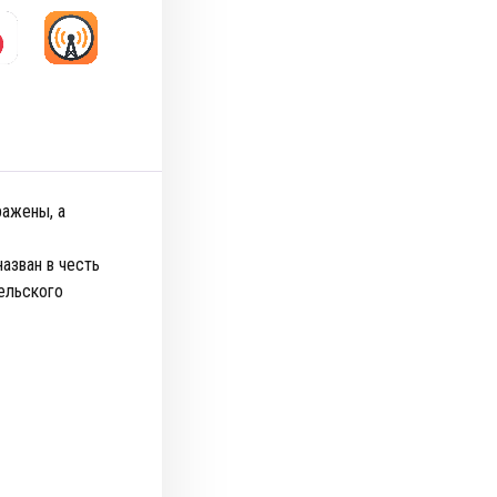
ражены, а
азван в честь
ельского