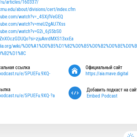
/ru/articles/160337/
cmu.edu/about/divisions/cert/index.cfm
utube.com/watch?v=_4SXjfVeGEQ
utube.com/watch?v=meU2gAU7Xss
utube.com/watch?v=G2i_6j55bS0
be/ZnXOczGDUQo?si=zjuAnrdMXS13xxEa
kipedia.org/wiki/%D0%A1%D0%B5%D1%82%D0%B5%D0%B2%D0%BE%D0
0%B2%D1%8C
сальная ссылка
Официальный сайт
/podcast.ru/e/5PUEFu.9XQ-
https://aia.mave.digital
сылка
Добавить подкаст на сай
/podcast.ru/e/5PUEFu.9XQ-?a
Embed Podcast