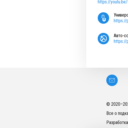
https://youtu.b
Универ
https:/
Авто-с
https:/
© 2020–
20
Все о подк
Разработка