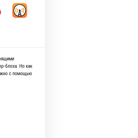
тоящими
р-блоха. Но как
можно с помощью