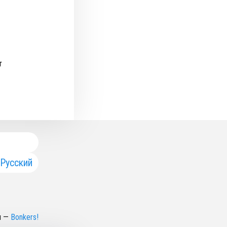
т
Русский
н
—
Bonkers!