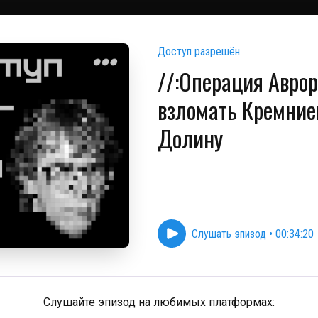
Доступ разрешён
//:Операция Аврор
взломать Кремние
Долину
Слушать эпизод
•
00:34:20
Слушайте эпизод на любимых платформах: