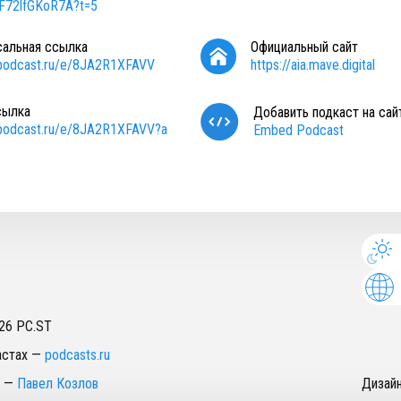
e/F72lfGKoR7A?t=5
сальная ссылка
Официальный сайт
/podcast.ru/e/8JA2R1XFAVV
https://aia.mave.digital
сылка
Добавить подкаст на сай
/podcast.ru/e/8JA2R1XFAVV?a
Embed Podcast
26
PC.ST
астах
—
podcasts.ru
—
Павел Козлов
Дизай