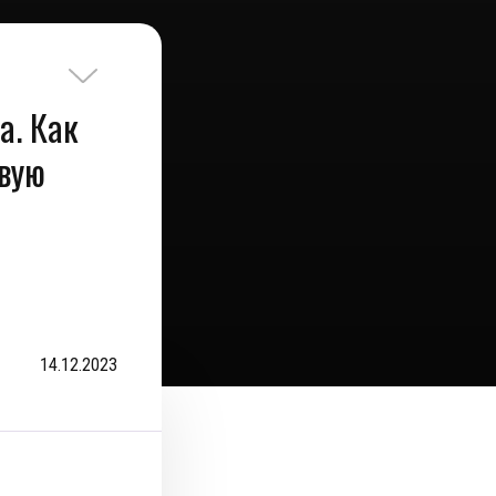
а. Как
вую
14.12.2023