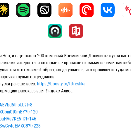
 YaHoo, и еще около 200 компаний Кремниевой Долины кажутся нас
амками интернета, в которые не проникнет и самая незаметная кибе
ушается этот мнимый образ, когда узнаешь, что проникнуть туда 
парочки глупых сотрудников.
пуски раньше всех:
https://boosty.to/tttreshka
ормацию рассказывает Яндекс Алиса
e/AEVbd5thokU?t=8
e/XGpniOt0mBY?t=120
e/buHVu7KE5-I?t=146
be/SwGy4cEMXC8?t=228