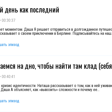
 день как последний
•
00:30:37
ет моментом. Даша Я решает отправиться в долгожданное путешес
сказывает о своем приключении в Берлине. Подписывайтесь на наш
.
шать эпизод
аемся на дно, чтобы найти там клад (себя
•
00:40:41
кризис идентичности. Наташа рассказывает о том, как в ней ужива
. Даша А объясняет, как «вывозить» сложности и почему ее
...
шать эпизод