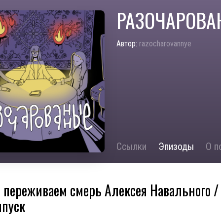
РАЗОЧАРОВА
Автор:
razocharovannye
Ссылки
Эпизоды
О п
 переживаем смерь Алексея Навального /
ыпуск