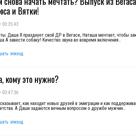
м снова начать мечтать? Выпуск из Вегаса
са и Вятки!
•
00:35:43
ты: Даша Я празднует свой ДР в Вегасе, Наташа мечтает, чтобы за
аша А завести собаку! Качество звука во вовремя включения
...
шать эпизод
, кому это нужно?
•
00:47:36
сказывает, как находит новых друзей в эмиграции и как поддержива
етства. А Даши задаются вечным вопросом о дружбе мужчин
...
шать эпизод