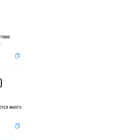
твие.
..
)
ются много