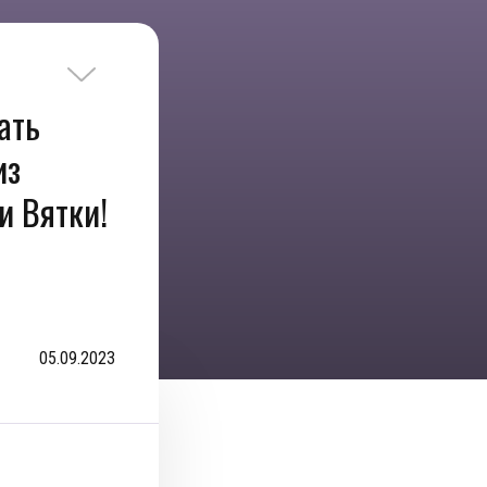
ать
из
и Вятки!
05.09.2023