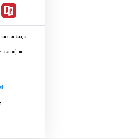
лась война, а
 газон), но
al
т