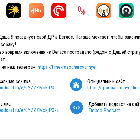
аша Я празднует свой ДР в Вегасе, Наташа мечтает, чтобы закончи
 собаку!
во вовремя включения из Вегаса пострадало (рядом с Дашей стригут
ят.
 на наш телеграм:
https://t.me/razocharovannye
сальная ссылка
Официальный сайт
/podcast.ru/e/0YZZZMckjP0
https://rpodcast.mave.digit
сылка
Добавить подкаст на сай
/podcast.ru/e/0YZZZMckjP0?a
Embed Podcast