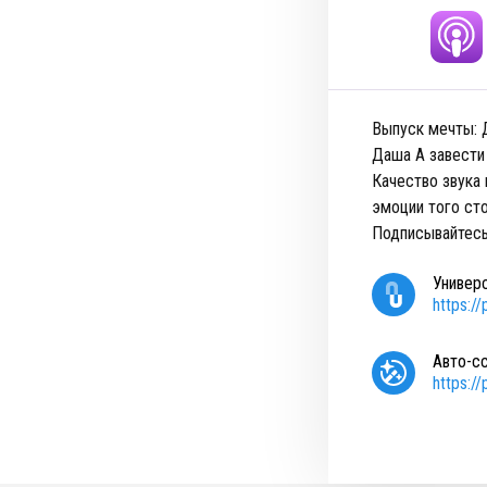
Выпуск мечты: Д
Даша А завести
Качество звука 
эмоции того сто
Подписывайтесь
Универ
https:/
Авто-с
https:/