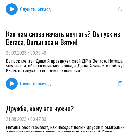
Слушать эпизод
Как нам снова начать мечтать? Выпуск из
Вегаса, Вильнюса и Вятки!
05.09.2023
•
00:35:43
Выпуск мечты: Даша Я празднует свой ДР в Вегасе, Наташа
мечтает, чтобы закончилась война, а Даша А завести собаку!
Качество звука во вовремя включения
...
Слушать эпизод
Дружба, кому это нужно?
21.08.2023
•
00:47:36
Наташа рассказывает, как находит новых друзей в эмиграции