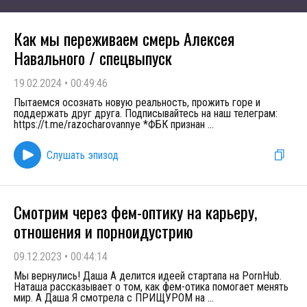
Как мы переживаем смерь Алексея
Навального / спецвыпуск
19.02.2024
•
00:49:46
Пытаемся осознать новую реальность, прожить горе и
поддержать друг друга. Подписывайтесь на наш телеграм:
https://t.me/razocharovannye *ФБК признан
...
Слушать эпизод
Смотрим через фем-оптику на карьеру,
отношения и порноидустрию
09.12.2023
•
00:44:14
Мы вернулись! Даша А делится идеей стартапа на PornHub.
Наташа рассказывает о том, как фем-отика помогает менять
мир. А Даша Я смотрела с ПРИЩУРОМ на
...