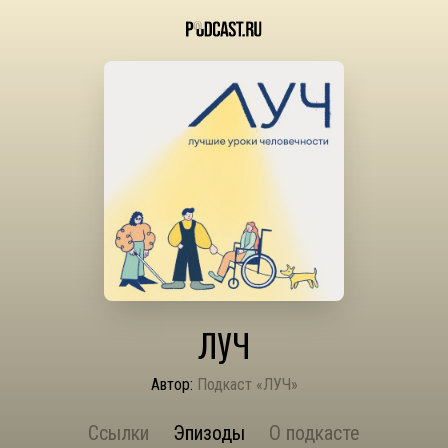
ЛУЧ
Автор:
Подкаст «ЛУЧ»
Ссылки
Эпизоды
О подкасте