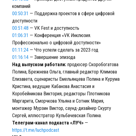
компаний
00:50:31
— Поддержка проектов в сфере цифровой
доступности
00:51:48
— VK Fest и доступность
01:06:31
— Конференция «VK Инклюзия.
Профессионально о цифровой доступности»
01:11:24
— Что успели сделать за 2023 год
01:16:14
— Завершение эпизода
Над выпуском работали:
продюсер Скоробогатова
Полина, Брежнева Ольга, главный редактор Климова
Елизавета, сценаристы Емельянцева Полина и Курума
Кристина, ведущие Кабанова Анастасия и
Коробейникова Виктория, редакторы Плотникова
Маргарита, Сморчкова Ульяна и Сотник Мария,
монтажер Мурзин Виктор, саунд-дизайнер Скурту
Сергей, иллюстратор Кульбачевская Полина.
Телеграм-канал подкаста «ЛУЧ»
—
https://t.me/luchpodcast