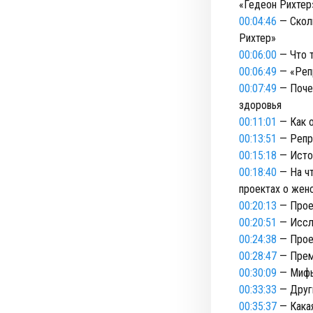
«Гедеон Рихтер
00:04:46
— Сколь
Рихтер»
00:06:00
— Что 
00:06:49
— «Репр
00:07:49
— Почем
здоровья
00:11:01
— Как о
00:13:51
— Репро
00:15:18
— Исто
00:18:40
— На чт
проектах о жен
00:20:13
— Прое
00:20:51
— Иссл
00:24:38
— Прое
00:28:47
— Прем
00:30:09
— Мифы
00:33:33
— Други
00:35:37
— Какая