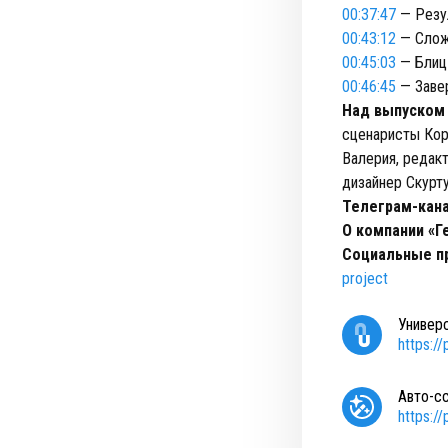
00:37:47
— Резул
00:43:12
— Сложн
00:45:03
— Блиц
00:46:45
— Заве
Над выпуском
сценаристы Кор
Валерия, редак
дизайнер Скурт
Телеграм-кан
О компании «Г
Социальные пр
project
Универ
https:/
Авто-с
https:/