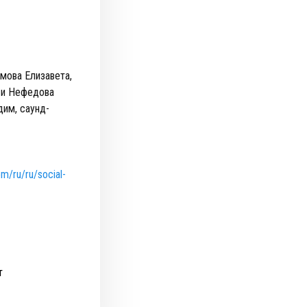
мова Елизавета,
 и Нефедова
дим, саунд-
m/ru/ru/social-
т