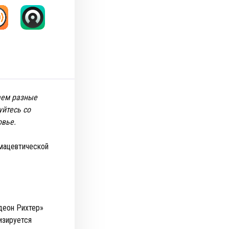
аем разные
йтесь со
овье.
мацевтической
деон Рихтер»
изируется