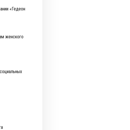
пании «Гедеон
сам женского
 социальных
та