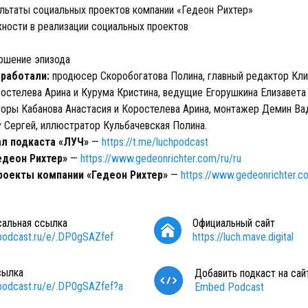
ьтаты социальных проектов компании «Гедеон Рихтер»
ости в реализации социальных проектов
ршение эпизода
 работали:
продюсер Скоробогатова Полина, главный редактор Кли
остелева Арина и Курума Кристина, ведущие Егорушкина Елизавета
торы Кабанова Анастасия и Коростелева Арина, монтажер Демин Ва
у Сергей, иллюстратор Кульбачевская Полина.
ал подкаста «ЛУЧ»
—
https://t.me/luchpodcast
едеон Рихтер»
—
https://www.gedeonrichter.com/ru/ru
оекты компании «Гедеон Рихтер»
—
https://www.gedeonrichter.co
сальная ссылка
Официальный сайт
/podcast.ru/e/.DP0gSAZfef
https://luch.mave.digital
сылка
Добавить подкаст на сай
/podcast.ru/e/.DP0gSAZfef?a
Embed Podcast